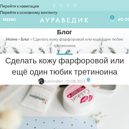
Перейти к навигации
Перейти к основному контенту
0
МЕНЮ
₽
0.0
Блог
Home
»
Блог
»
Сделать кожу фарфоровой или ещё один тюбик
третиноина
АЮРВЕДА
Сделать кожу фарфоровой или
ещё один тюбик третиноина
0
Admin
Вкл . 15.08.2021