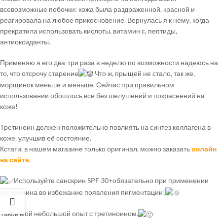
всевозможные побочки: кожа была раздраженной, красной и
реагировала на любое прикосновение. Вернулась я к нему, когда
прекратила использовать кислоты, витамин с, пептиды,
антиоксиданты.
Применяю я его два-три раза в неделю по возможности надеюсь на
то, что отсрочу старение
Что ж, прыщей не стало, так же,
морщинок меньше и меньше. Сейчас при правильном
использовании обошлось все без шелушений и покраснений на
коже!
Третиноин должен положительно повлиять на синтез коллагена в
коже, улучшив её состояние.
Кстати, в нашем магазине только оригинал, можно заказать
онлайн
на сайте
.
Используйте санскрин SPF 30+обязательно при применении
третиноина во избежание появления пигментации!
Таков мой небольшой опыт с третиноином.