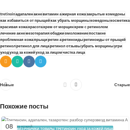
tretinoin
адапален
акне
витамин а
жирная кожа
закрытые комедоны
как избавиться от прыщей
как убрать морщины
комедоны
косметика
красивая кожа
красота
крем от морщин
крем с ретинолом
лечение акне
мезотерапия
обаджи
омоложение
постакне
проблемная кожа
прыщи
ретин а
ретиноиды
ретиноиды от прыщей
ретинол
ретинол для лица
ретинол отзывы
убрать морщины
угри
уход
уход за кожей
уход за лицом
чистка лица
Новые
Старые
Похожие посты
08
БЕЗ РУБРИКИ
,
ТОВАРЫ
,
ТРЕТИНОИН
,
УХОД ЗА КОЖЕЙ ЛИЦА