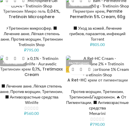
РАСПРОДАНО
Третиноин Микро гель 0,04%,
Перметрин крем, Permite
Tretinoin Microsphere
Permethrin 5% Сream, 60g
⚡Третиноин микросфер
,
⬛️
⬛️ Уход за кожей
,
Лечение
Лечение акне
,
Лёгкая степень
грибков, паразитов, инфекций
акне
,
Против морщин
,
Третиноин
Torrent
Tretinoin Shop
₽
805.00
₽
795.00
РАСПРОДАНО
РАСПРОДАНО
Третиноин крем 0,1%, Tretimaxx
ХИТ
Cream
A Ret-HC крем от пигментации
⬛️ Лечение акне
,
Лёгкая степень
акне
,
Против морщин
,
Третиноин
,
Против морщин
,
Третиноин
,
⬛️ Антивозрастные средства
Третиноин&Гидрохинон
,
🔥 От
Winlife
Пигментации
,
⬛️ Антивозрастные
средства
₽
560.00
Menarini
₽
790.00