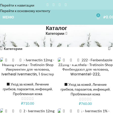
Перейти к навигации
Перейти к основному контенту
0
МЕНЮ
₽
0.0
Каталог
Категории
Home
»
Каталог
Отображение 1–24 из 186
Категории
Ивермектин для человека,
Фенбендазол для человека,
Iverheal Ivermectin, 1 блистер
Wormentel-222,
Fenbendazole 222mg, 1
блистер
⬛️ Уход за кожей
,
Лечение
⬛️ Уход за кожей
,
Лечение
грибков, паразитов, инфекций
,
грибков, паразитов, инфекций
,
Проблемная кожа
Проблемная кожа
₽
710.00
₽
760.00