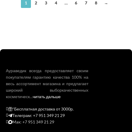
1
2
3
4
…
6
7
8
→
Аураведик всегда предоставляет своим
покупателям гарантию качества 100% на
весь ассортимент магазина и предлагает
широкий выборкачественных
косметическ…
читать дальше
*Бесплатная доставка от 3000р.
Телеграм: +7 951 349 21 29
Max: +7 951 349 21 29