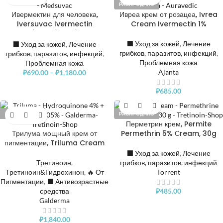
РАСПРОДАНО
Ивермектин для человека,
Ивреа крем от розацеа, Ivrea
Iversuvac Ivermectin
Cream Ivermectin 1%
20mg/12mg/6mg/3mg, 1
блистер
⬛️ Уход за кожей
,
Лечение
⬛️ Уход за кожей
,
Лечение
грибков, паразитов, инфекций
,
грибков, паразитов, инфекций
,
Проблемная кожа
Проблемная кожа
Ajanta
₽
690.00
–
₽
1,180.00
₽
685.00
РАСПРОДАНО
РАСПРОДАНО
Перметрин крем, Permite
Трилума мощный крем от
Permethrin 5% Сream, 30g
пигментации, Triluma Cream
⬛️ Уход за кожей
,
Лечение
Третиноин
,
грибков, паразитов, инфекций
Третиноин&Гидрохинон
,
🔥 От
Torrent
Пигментации
,
⬛️ Антивозрастные
средства
₽
485.00
Galderma
₽
1,840.00