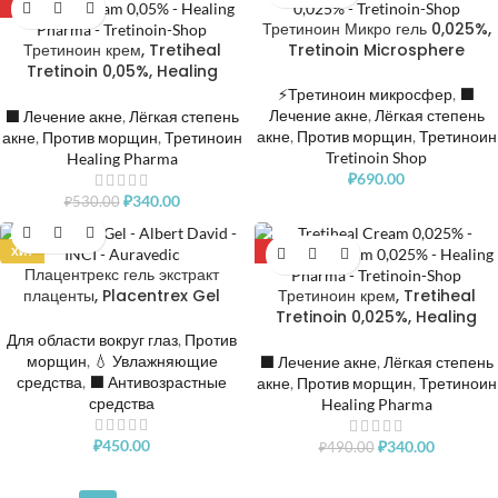
-36%
Третиноин Микро гель 0,025%,
Третиноин крем, Tretiheal
Tretinoin Microsphere
Tretinoin 0,05%, Healing
Pharma
⚡Третиноин микросфер
,
⬛️
Лечение акне
,
Лёгкая степень
⬛️ Лечение акне
,
Лёгкая степень
акне
,
Против морщин
,
Третиноин
акне
,
Против морщин
,
Третиноин
Tretinoin Shop
Healing Pharma
₽
690.00
₽
340.00
₽
530.00
ХИТ
-31%
Плацентрекс гель экстракт
плаценты, Placentrex Gel
Третиноин крем, Tretiheal
Tretinoin 0,025%, Healing
Pharma
Для области вокруг глаз
,
Против
морщин
,
💧 Увлажняющие
⬛️ Лечение акне
,
Лёгкая степень
средства
,
⬛️ Антивозрастные
акне
,
Против морщин
,
Третиноин
средства
Healing Pharma
₽
450.00
₽
340.00
₽
490.00