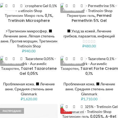
РАСПРОДАНО
Третиноин Микро гель 0,1%,
Перметрин гель, Permed
Tretinoin Microsphere
Permethrin 5% Gel
⚡Третиноин микросфер
,
⬛️
⬛️ Уход за кожей
,
Лечение
Лечение акне
,
Лёгкая степень
грибков, паразитов, инфекций
акне
,
Против морщин
,
Третиноин
Tretinoin Shop
₽
480.00
₽
940.00
РАСПРОДАНО
РАСПРОДАНО
Тазаротен, Tazret Tazarotene
Тазаротен, Tazret Forte Cream
Gel 0,05%
0,1%
Проблемная кожа
,
⬛️ Лечение
Проблемная кожа
,
⬛️ Лечение
акне
,
Средняя степень акне
акне
,
Средняя степень акне
Glenmark
Glenmark
₽
1,620.00
₽
1,710.00
РАСПРОДАНО
-22%
Третиноин гель 0,025%, A-Ret
РАСПРОДАНО