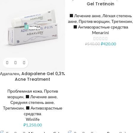
Gel Tretinoin
⬛️ Лечение акне
,
Лёгкая степень
акне
,
Против морщин
,
Третиноин
,
⬛️ Антивозрастные средства
Menarini
₽
420.00
₽
540.00
Адапален, Adapalene Gel 0,3%
Acne Treatment
Проблемная кожа
,
Против
морщин
,
⬛️ Лечение акне
,
Средняя степень акне
,
Третиноин
,
⬛️ Антивозрастные
средства
Winlife
₽
1,250.00