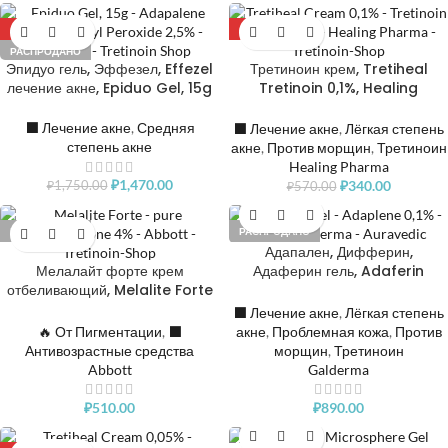
-16%
-40%
РАСПРОДАНО
Эпидуо гель, Эффезел, Effezel
Третиноин крем, Tretiheal
лечение акне, Epiduo Gel, 15g
Tretinoin 0,1%, Healing
Pharma
⬛️ Лечение акне
,
Средняя
⬛️ Лечение акне
,
Лёгкая степень
степень акне
акне
,
Против морщин
,
Третиноин
Healing Pharma
₽
1,470.00
₽
340.00
₽
1,750.00
₽
570.00
РАСПРОДАНО
РАСПРОДАНО
Адапален, Дифферин,
Мелалайт форте крем
Адаферин гель, Adaferin
отбеливающий, Melalite Forte
Adapalene Gel
Cream pure Hydroquinone
⬛️ Лечение акне
,
Лёгкая степень
4%
🔥 От Пигментации
,
⬛️
акне
,
Проблемная кожа
,
Против
Антивозрастные средства
морщин
,
Третиноин
Abbott
Galderma
₽
510.00
₽
890.00