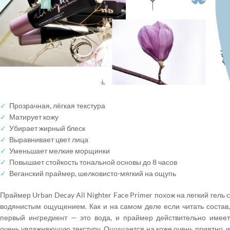
✓
Прозрачная, лёгкая текстура
✓
Матирует кожу
✓
Убирает жирный блеск
✓
Выравнивает цвет лица
✓
Уменьшает мелкие морщинки
✓
Повышает стойкость тональной основы до 8 часов
✓
Веганский праймер, шелковисто-мягкий на ощупь
Праймер Urban Decay All Nighter Face Primer похож на легкий гель с
водянистым ощущением. Как и на самом деле если читать состав,
первый ингредиент — это вода, и праймер действительно имеет
очень увлажняющую текстуру. Ощущается на коже очень приятно, и