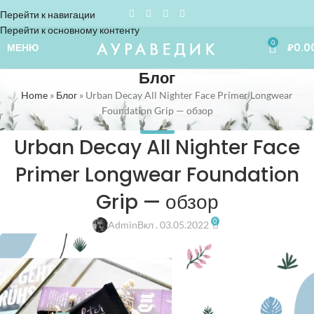
Перейти к навигации
Перейти к основному контенту
0
МЕНЮ
₽
0.0
Блог
Home
»
Блог
»
Urban Decay All Nighter Face Primer Longwear
Foundation Grip — обзор
ТОВАРЫ
Urban Decay All Nighter Face
Primer Longwear Foundation
Grip — обзор
0
Admin
Вкл . 03.05.2022