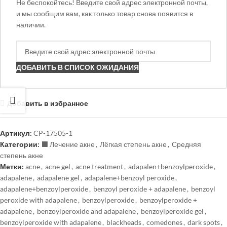
Не беспокойтесь! Введите свой адрес электронной почты,
и мы сообщим вам, как только товар снова появится в
наличии.
ДОБАВИТЬ В СПИСОК ОЖИДАНИЯ
Добавить в избранное
Артикул:
CP-17505-1
Категории:
⬛️ Лечение акне
,
Лёгкая степень акне
,
Средняя
степень акне
Метки:
acne
,
acne gel
,
acne treatment
,
adapalen+benzoylperoxide
,
adapalene
,
adapalene gel
,
adapalene+benzoyl peroxide
,
adapalene+benzoylperoxide
,
benzoyl peroxide + adapalene
,
benzoyl
peroxide with adapalene
,
benzoylperoxide
,
benzoylperoxide +
adapalene
,
benzoylperoxide and adapalene
,
benzoylperoxide gel
,
benzoylperoxide with adapalene
,
blackheads
,
comedones
,
dark spots
,