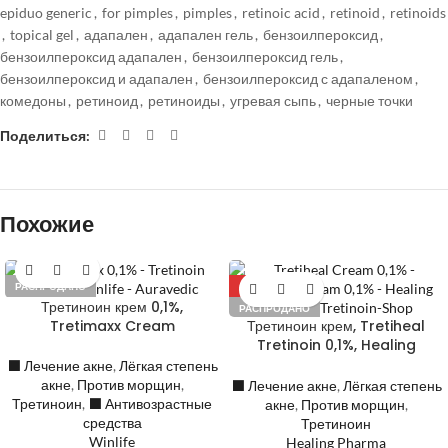
epiduo generic
,
for pimples
,
pimples
,
retinoic acid
,
retinoid
,
retinoids
,
topical gel
,
адапален
,
адапален гель
,
бензоилпероксид
,
бензоилпероксид адапален
,
бензоилпероксид гель
,
бензоилпероксид и адапален
,
бензоилпероксид с адапаленом
,
комедоны
,
ретиноид
,
ретиноиды
,
угревая сыпь
,
черные точки
Поделиться:
Похожие
РАСПРОДАНО
-40%
Третиноин крем 0,1%,
РАСПРОДАНО
Tretimaxx Cream
Третиноин крем, Tretiheal
Tretinoin 0,1%, Healing
Pharma
⬛️ Лечение акне
,
Лёгкая степень
акне
,
Против морщин
,
⬛️ Лечение акне
,
Лёгкая степень
Третиноин
,
⬛️ Антивозрастные
акне
,
Против морщин
,
средства
Третиноин
Winlife
Healing Pharma