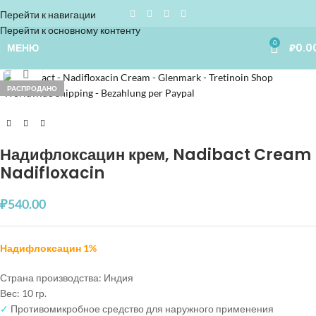
Перейти к навигации
Перейти к основному контенту
0
МЕНЮ
₽
0.0
Увеличить
РАСПРОДАНО
Надифлоксацин крем, Nadibact Cream
Nadifloxacin
₽
540.00
Надифлоксацин 1%
Страна производства: Индия
Вес: 10 гр.
✓
Противомикробное средство для наружного применения