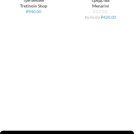
Третиноин
средства
Tretinoin Shop
Menarini
₽
940.00
₽
420.00
₽
540.00