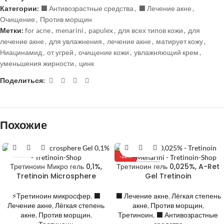
Категории:
⬛️ Антивозрастные средства
,
⬛️ Лечение акне
,
Очищение
,
Против морщин
Метки:
for acne
,
menarini
,
papulex
,
для всех типов кожи
,
для
лечение акне
,
для увлажнения
,
лечение акне
,
матирует кожу
,
Ниацинамид
,
от угрей
,
очищение кожи
,
увлажняющий крем
,
уменьшения жирности
,
цинк
Поделиться:
Похожие
-22%
Третиноин Микро гель 0,1%,
Третиноин гель 0,025%, A-Ret
РАСПРОДАНО
Tretinoin Microsphere
Gel Tretinoin
⚡Третиноин микросфер
,
⬛️
⬛️ Лечение акне
,
Лёгкая степень
Лечение акне
,
Лёгкая степень
акне
,
Против морщин
,
акне
,
Против морщин
,
Третиноин
,
⬛️ Антивозрастные