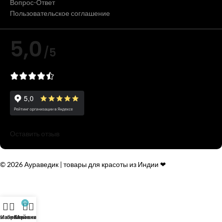
Вопрос-Ответ
Пользовательское соглашение
5,0
/5
Оставить отзыв
© 2026 Аураведик | товары для красоты из Индии ❤
0
агазин
Избранное
Корзина
Мой аккаунт