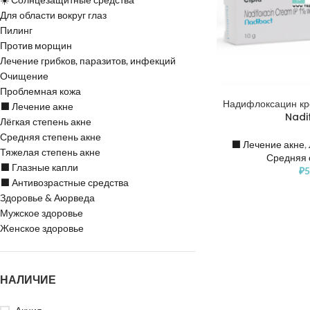
Для области вокруг глаз
Пилинг
Против морщин
Лечение грибков, паразитов, инфекций
Очищение
Проблемная кожа
Надифлоксацин к
⬛️ Лечение акне
Nadi
Лёгкая степень акне
Средняя степень акне
⬛️ Лечение акне
,
Тяжелая степень акне
Средняя 
⬛️ Глазные капли
₽
5
⬛️ Антивозрастные средства
Здоровье & Аюрведа
Мужское здоровье
Женское здоровье
НАЛИЧИЕ