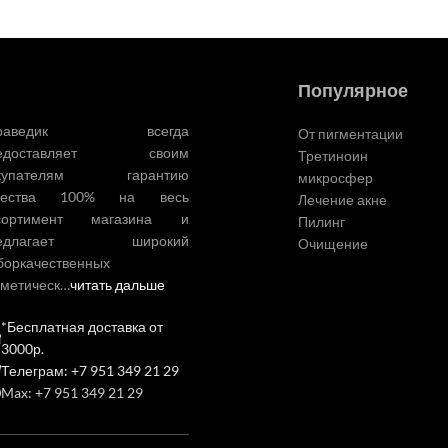
Популярное
ураведик всегда
От пигментации
редоставляет своим
Третиноин
купателям гарантию
микросфер
чества 100% на весь
Лечение акне
сортимент магазина и
Пилинг
редлагает широкий
Очищение
боркачественных
сметическ…
читать дальше
*Бесплатная доставка от
3000р.
Телеграм: +7 951 349 21 29
Max: +7 951 349 21 29