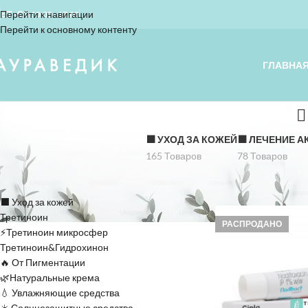
Перейти к навигации
ВТ - СБ 10.00 - 17.00
Перейти к основному контенту
ГЛАВНА
⬛️ УХОД ЗА КОЖЕЙ
⬛️ ЛЕЧЕНИЕ А
165 Товаров
78 Товаров
КАТЕГОРИИ
Home
»
benzoylperox
⬛️ Уход за кожей
Третиноин
РАСПРОДАНО
⚡Третиноин микросфер
Третиноин&Гидрохинон
🔥 От Пигментации
🌿Натуральные крема
💧 Увлажняющие средства
☀️ Солнцезащитные средства