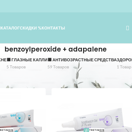
Я
КАТАЛОГ
СКИДКИ %
КОНТАКТЫ
benzoylperoxide + adapalene
КНЕ
⬛️ ГЛАЗНЫЕ КАПЛИ
⬛️ АНТИВОЗРАСТНЫЕ СРЕДСТВА
ЗДОРО
5 Товаров
59 Товаров
1 Товар
ide + adapalene
Показать