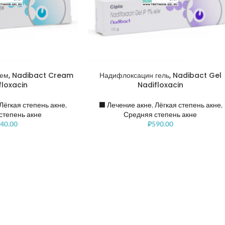
рем, Nadibact Cream
Надифлоксацин гель, Nadibact Gel
floxacin
Nadifloxacin
Лёгкая степень акне
,
⬛️ Лечение акне
,
Лёгкая степень акне
,
степень акне
Средняя степень акне
40.00
₽
590.00