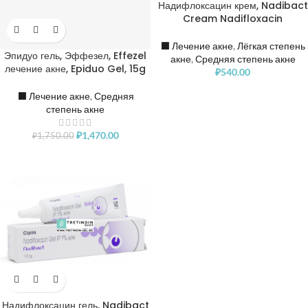
Надифлоксацин крем, Nadibact
Cream Nadifloxacin
⬛️ Лечение акне
,
Лёгкая степень
Эпидуо гель, Эффезел, Effezel
акне
,
Средняя степень акне
лечение акне, Epiduo Gel, 15g
₽
540.00
⬛️ Лечение акне
,
Средняя
степень акне
₽
1,470.00
₽
1,750.00
Надифлоксацин гель, Nadibact