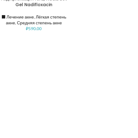
Gel Nadifloxacin
⬛️ Лечение акне
,
Лёгкая степень
акне
,
Средняя степень акне
₽
590.00