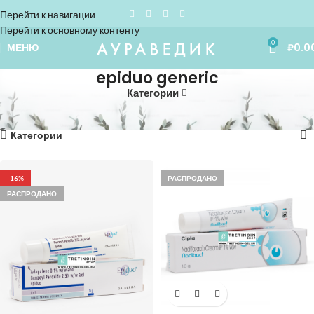
Перейти к навигации
Перейти к основному контенту
0
МЕНЮ
₽
0.0
epiduo generic
Категории
Home
»
epiduo generic
Показаны все (3)
Категории
-16%
РАСПРОДАНО
РАСПРОДАНО