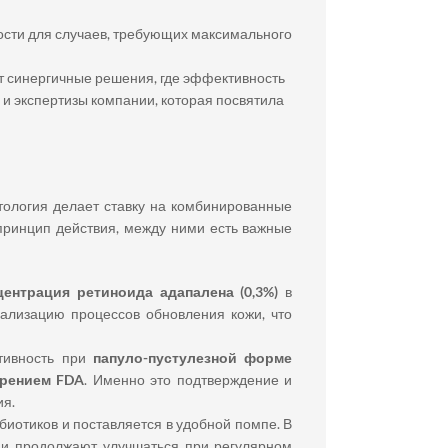
сти для случаев, требующих максимального
ет синергичные решения, где эффективность
 и экспертизы компании, которая посвятила
тология делает ставку на комбинированные
принцип действия, между ними есть важные
ентрация ретиноида адапалена (0,3%)
в
ализацию процессов обновления кожи, что
ктивность при
папуло-пустулезной форме
рением FDA
. Именно это подтверждение и
я.
ибиотиков и поставляется в удобной помпе. В
 и продолжают улучшаться при регулярном