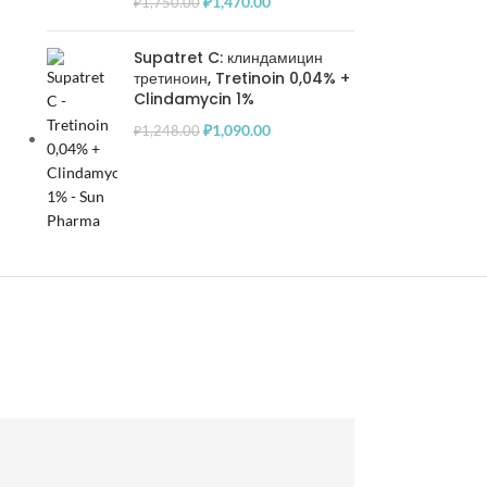
₽
1,470.00
₽
1,750.00
Supatret C: клиндамицин
третиноин, Tretinoin 0,04% +
Clindamycin 1%
₽
1,090.00
₽
1,248.00