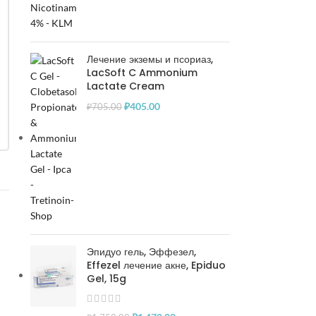
Лечение экземы и псориаз,
LacSoft C Ammonium
Lactate Cream
₽
405.00
₽
705.00
Эпидуо гель, Эффезел,
Effezel лечение акне, Epiduo
Gel, 15g