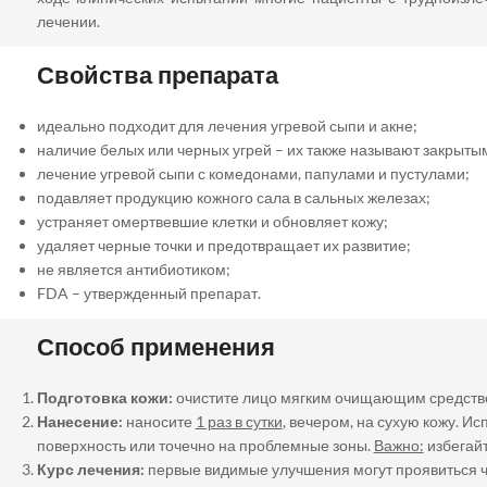
лечении.
Свойства препарата
идеально подходит для лечения угревой сыпи и акне;
наличие белых или черных угрей – их также называют закрыт
лечение угревой сыпи с комедонами, папулами и пустулами;
подавляет продукцию кожного сала в сальных железах;
устраняет омертвевшие клетки и обновляет кожу;
удаляет черные точки и предотвращает их развитие;
не является антибиотиком;
FDA – утвержденный препарат.
Способ применения
Подготовка кожи:
очистите лицо мягким очищающим средством
Нанесение:
наносите
1 раз в сутки
, вечером, на сухую кожу. 
поверхность или точечно на проблемные зоны.
Важно:
избегайт
Курс лечения:
первые видимые улучшения могут проявиться ч