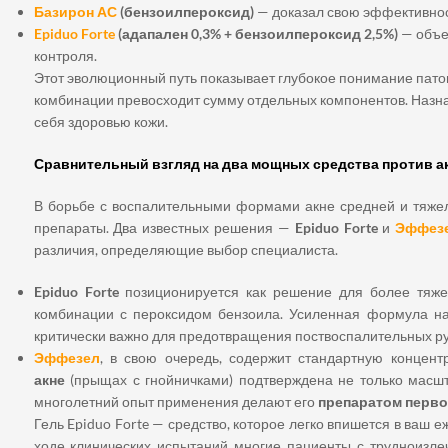
Базирон АС
(бензоилпероксид)
— доказал свою эффективнос
Epiduo Forte
(адапален 0,3% + бензоилпероксид 2,5%)
— объе
контроля.
Этот эволюционный путь показывает глубокое понимание патог
комбинации превосходит сумму отдельных компонентов. Назнач
себя здоровью кожи.
Сравнительный взгляд на два мощных средства против акн
В борьбе с воспалительными формами акне средней и тяжел
препараты. Два известных решения —
Epiduo Forte
и
Эффез
различия, определяющие выбор специалиста.
Epiduo Forte
позиционируется как решение для более тяже
комбинации с пероксидом бензоила. Усиленная формула на
критически важно для предотвращения поствоспалительных ру
Эффезел
, в свою очередь, содержит стандартную концен
акне
(прыщах с гнойничками) подтверждена не только масш
многолетний опыт применения делают его
препаратом перв
Гель Epiduo Forte — средство, которое легко впишется в ваш 
ходе клинических испытаний многие пациенты с трудноизл