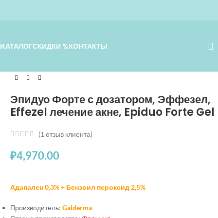
Я
КАТАЛОГ
СКИДКИ %
КОНТАКТЫ
Эпидуо Форте с дозатором, Эффезел,
Effezel лечение акне, Epiduo Forte Gel
(
1
отзыв клиента)
₽
4,970.00
Адапален 0,3% + Бензоил пероксид 2,5%
Производитель:
Galderma