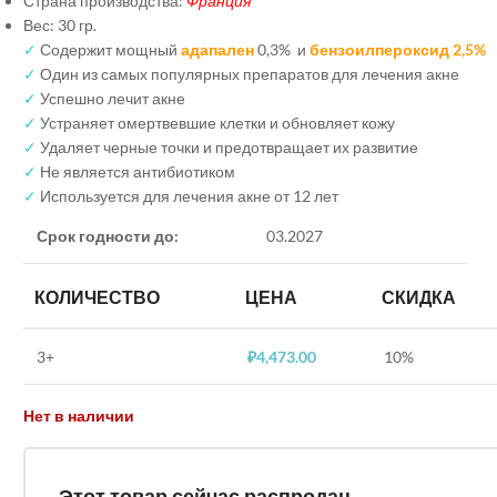
Страна производства:
Франция
Вес: 30 гр.
✓
Содержит мощный
адапален
0,3% и
бензоилпероксид 2,5%
✓
Один из самых популярных препаратов для лечения акне
✓
Успешно лечит акне
✓
Устраняет омертвевшие клетки и обновляет кожу
✓
Удаляет черные точки и предотвращает их развитие
✓
Не является антибиотиком
✓
Используется для лечения акне от 12 лет
Срок годности до:
03.2027
КОЛИЧЕСТВО
ЦЕНА
СКИДКА
3+
₽
4,473.00
10%
Нет в наличии
Этот товар сейчас распродан.