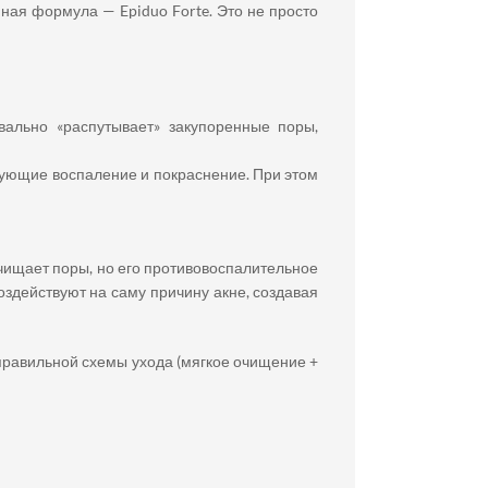
нная формула — Epiduo Forte. Это не просто
вально «распутывает» закупоренные поры,
ующие воспаление и покраснение. При этом
очищает поры, но его противовоспалительное
оздействуют на саму причину акне, создавая
правильной схемы ухода (мягкое очищение +