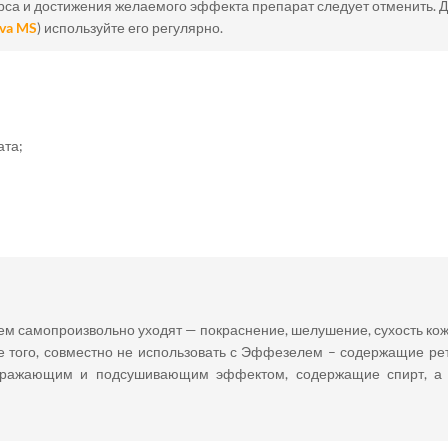
рса и достижения желаемого эффекта препарат следует отменить. 
iva MS
) используйте его регулярно.
ата;
тем самопроизвольно уходят — покраснение, шелушение, сухость кож
 того, совместно не использовать с Эффезелем – содержащие ре
здражающим и подсушивающим эффектом, содержащие спирт, а т