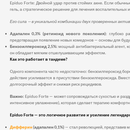
Epiduo Forte: Двойной удар против стойких акне. Если обычн
гель, а стратегическое решение для лечения воспалительных 
Его сила — в уникальной комбинации двух проверенных акти
Адапален 0,3% (ретиноид нового поколения):
глубоко ра
предотвращая появление новых комедонов — основы для буду
Бензоилпероксид 2,5%:
мощный антибактериальный агент, к
он обладает мягким отшелушивающим эффектом.
Как это работает в тандеме?
Одного компонента часто недостаточно: бензоилпероксид боре
действие усиливается в присутствии бензоилпероксида. Вмест
долгосрочный эффект и снижая риск рецидивов.
Важно:
Epiduo Forte — может сопровождаться сухостью и раз
интенсивное увлажнение), которая сделает терапию комфортн
Epiduo Forte — это логичное развитие и усиление легендар
Дифферин
(адапален 0,1%)
— стал революцией, представив м