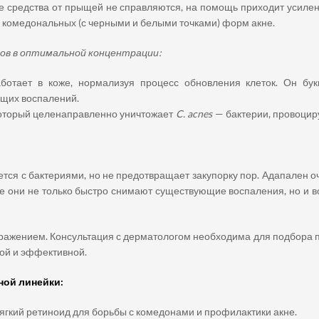
ые средства от прыщей не справляются, на помощь приходит усиле
и комедональных (с черными и белыми точками) форм акне.
вов в оптимальной концентрации:
ботает в коже, нормализуя процесс обновления клеток. Он бук
щих воспалений.
оторый целенаправленно уничтожает
C. acnes
— бактерии, провоцир
тся с бактериями, но не предотвращает закупорку пор. Адапален 
е они не только быстро снимают существующие воспаления, но и в
дражением. Консультация с дерматологом необходима для подбора 
ой и эффективной.
ной линейки:
ягкий ретиноид для борьбы с комедонами и профилактики акне.