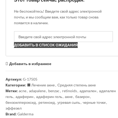
Не беспокойтесь! Введите свой адрес электронной
почты, и мы сообщим вам, как только товар снова
появится в наличии.
ДОБАВИТЬ В СПИСОК ОЖИДАНИЯ
Добавить в избранное
Артикул:
G-17505
Категории:
⬛️ Лечение акне
,
Средняя степень акне
Метки:
acne
,
adapalene
,
benzac
,
retinoids
,
адапален
,
адапален
гель
,
адаферин
,
адаферин гель
,
акне
,
базирон
,
бензоилпероксид
,
ретиноид
,
угревая сыпь
,
черные точки
,
эффезел
Brand:
Galderma