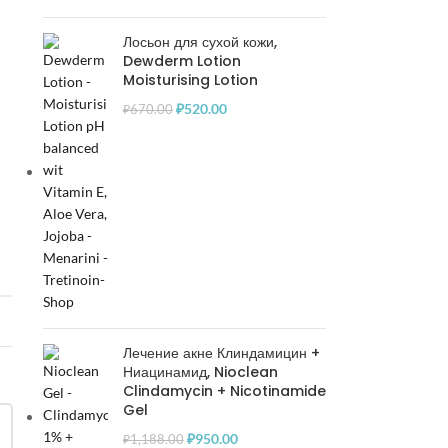
Лосьон для сухой кожи,
Dewderm Lotion
Moisturising Lotion
₽
520.00
₽
670.00
Лечение акне Клиндамицин +
Ниацинамид, Nioclean
Clindamycin + Nicotinamide
Gel
₽
950.00
₽
1,188.00