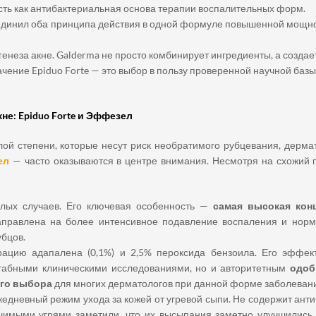
ть как антибактериальная основа терапии воспалительных форм.
динил оба принципа действия в одной формуле повышенной мощно
енеза акне. Galderma не просто комбинирует ингредиенты, а созда
ение Epiduo Forte — это выбор в пользу проверенной научной базы
е: Epiduo Forte и Эффезел
ой степени, которые несут риск необратимого рубцевания, дерма
ел
— часто оказываются в центре внимания. Несмотря на схожий 
лых случаев. Его ключевая особенность —
самая высокая конц
правлена на более интенсивное подавление воспаления и норм
бцов.
трацию адапалена (0,1%) и 2,5% пероксида бензоила. Его эффе
табными клиническими исследованиями, но и авторитетным
одоб
ого выбора
для многих дерматологов при данной форме заболевани
ежедневный режим ухода за кожей от угревой сыпи. Не содержит ант
ечимыми угрями заметили, что их высыпания заметно улучшились