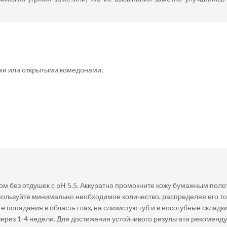
ыми или открытыми комедонами;
 без отдушек с pH 5.5. Аккуратно промокните кожу бумажным поло
Используйте минимально необходимое количество, распределяя его 
е попадания в область глаз, на слизистую губ и в носогубные складки
ерез 1-4 недели. Для достижения устойчивого результата рекоменд