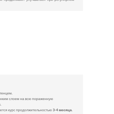
тенцем.
тонким слоем на всю пораженную
.
уется курс продолжительностью
3-4 месяца
.