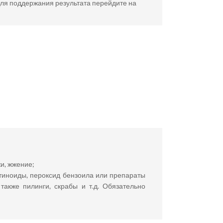
Для поддержания результата перейдите на
и, жжение;
тиноиды, пероксид бензоила или препараты
акже пилинги, скрабы и т.д. Обязательно