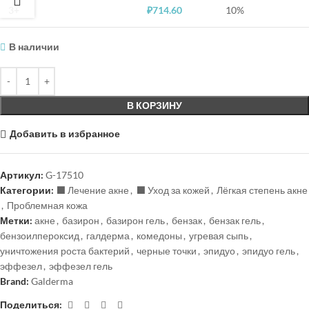
3+
₽
714.60
10%
В наличии
В КОРЗИНУ
Добавить в избранное
Артикул:
G-17510
Категории:
⬛️ Лечение акне
,
⬛️ Уход за кожей
,
Лёгкая степень акне
,
Проблемная кожа
Метки:
акне
,
базирон
,
базирон гель
,
бензак
,
бензак гель
,
бензоилпероксид
,
галдерма
,
комедоны
,
угревая сыпь
,
уничтожения роста бактерий
,
черные точки
,
эпидуо
,
эпидуо гель
,
эффезел
,
эффезел гель
Brand:
Galderma
Поделиться: