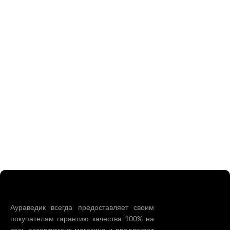
Аураведик всегда предоставляет своим
покупателям гарантию качества 100% на
весь ассортимент магазина и предлагает