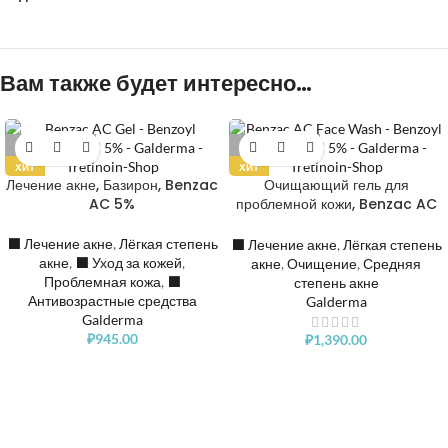
Вам также будет интересно…
РАСПРОДАНО
РАСПРОДАНО
ХИТ
ХИТ
Лечение акне, Базирон, Benzac
Очищающий гель для
AC 5%
проблемной кожи, Benzac AC
5% Face Wash
⬛️ Лечение акне
,
Лёгкая степень
⬛️ Лечение акне
,
Лёгкая степень
акне
,
⬛️ Уход за кожей
,
акне
,
Очищение
,
Средняя
Проблемная кожа
,
⬛️
степень акне
Антивозрастные средства
Galderma
Galderma
₽
945.00
₽
1,390.00