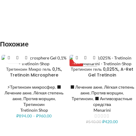
Похожие
-22%
Третиноин Микро гель 0,1%,
Третиноин гель 0,025%, A-Ret
РАСПРОДАНО
Tretinoin Microsphere
Gel Tretinoin
⚡Третиноин микросфер
,
⬛️
⬛️ Лечение акне
,
Лёгкая степень
Лечение акне
,
Лёгкая степень
акне
,
Против морщин
,
акне
,
Против морщин
,
Третиноин
,
⬛️ Антивозрастные
Третиноин
средства
Tretinoin Shop
Menarini
₽
894.00
–
₽
960.00
₽
420.00
₽
540.00