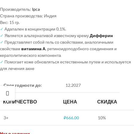
Производитель:
Ipca
Страна производства: Индия
Вес: 15 гр.
✓
Адапален в концентрации 0,1%.
✓
Является альтернативой известному крему
Дифферин
✓
Представляет собой гель со свойствами, аналогичными
свойствам
витамина А
, ретиноидоподобного соединения и
кератолитического компонента
✓
Помогает коже обновляться естественным путем и используется
для лечения акне
Срок годности до:
12.2027
КОЛИЧЕСТВО
ЦЕНА
СКИДКА
3+
₽
666.00
10%
Нет в наличии