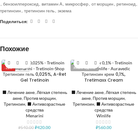
,
бензоилпероксид
,
витамин А
,
микросфер
,
от морщин
,
ретиноид
,
третиноин
,
третиноин гель
,
экзема
Поделиться:
Похожие
-22%
РАСПРОДАНО
Третиноин гель 0,025%, A-Ret
Третиноин крем 0,1%,
РАСПРОДАНО
Gel Tretinoin
Tretimaxx Cream
⬛️ Лечение акне
,
Лёгкая степень
⬛️ Лечение акне
,
Лёгкая степень
акне
,
Против морщин
,
акне
,
Против морщин
,
Третиноин
,
⬛️ Антивозрастные
Третиноин
,
⬛️ Антивозрастные
средства
средства
Menarini
Winlife
₽
420.00
₽
560.00
₽
540.00