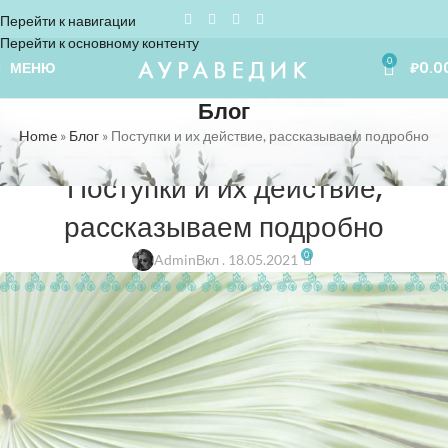
Перейти к навигации
Перейти к основному контенту
0
МЕНЮ
₽
0.0
Блог
Home
»
Блог
»
Поступки и их действие, рассказываем подробно
АЮРВЕДА
Поступки и их действие,
рассказываем подробно
0
Admin
Вкл . 18.05.2021