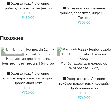
⬛️ Уход за кожей
,
Лечение
грибков, паразитов, инфекций
⬛️ Уход за кожей
,
Лечение
грибков, паразитов, инфекций
₽
480.00
Torrent
₽
805.00
Похожие
РАСПРОДАНО
РАСПРОДАНО
Ивермектин для человека,
Iverheal Ivermectin, 1 блистер
Фенбендазол для человека,
Wormentel-222,
Fenbendazole 222mg, 1
⬛️ Уход за кожей
,
Лечение
блистер
грибков, паразитов, инфекций
,
⬛️ Уход за кожей
,
Лечение
Проблемная кожа
грибков, паразитов, инфекций
,
Проблемная кожа
₽
710.00
₽
760.00