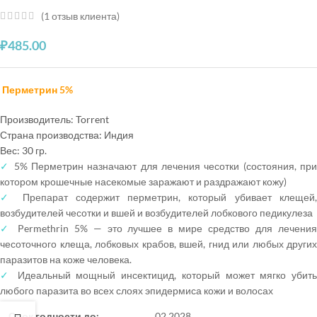
(
1
отзыв клиента)
₽
485.00
Перметрин 5%
Производитель: Torrent
Страна производства: Индия
Вес: 30 гр.
✓
5% Перметрин назначают для лечения чесотки (состояния, пр
котором крошечные насекомые заражают и раздражают кожу)
✓
Препарат содержит перметрин, который убивает клещей
возбудителей чесотки и вшей и возбудителей лобкового педикулеза
✓
Permethrin 5% — это лучшее в мире средство для лечени
чесоточного клеща, лобковых крабов, вшей, гнид или любых других
паразитов на коже человека.
✓
Идеальный мощный инсектицид, который может мягко убить
любого паразита во всех слоях эпидермиса кожи и волосах
Срок годности до:
02.2028