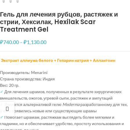
Гель для лечения рубцов, растяжек и
стрии, Хексилак, Hexilak Scar
Treatment Gel
₽
740.00
–
₽
1,130.00
Экстракт аллиума белого + Гепарин натрия + Аллантоин
Производитель: Menarini
Страна производства: Индия
Вес: 20 гр.
✓
Для лечения шрамов, полученных в результате хирургических
вмешательств, ожогов, угревой сыпи, растяжек и ампутаций
✓
Является альтернативой гелю
Mederma
разработанному для тех,
у кого появились новые или существующие шрамы
✓
Помогает шрамам, растяжкам выглядеть более мягкими и
гладкими, но и обеспечивает удобство, простоту использования и
доступность по цене