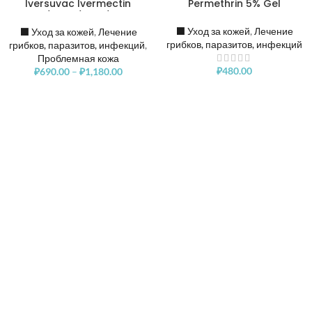
Iversuvac Ivermectin
Permethrin 5% Gel
20mg/12mg/6mg/3mg, 1
блистер
⬛️ Уход за кожей
,
Лечение
⬛️ Уход за кожей
,
Лечение
грибков, паразитов, инфекций
грибков, паразитов, инфекций
,
Проблемная кожа
₽
480.00
₽
690.00
–
₽
1,180.00