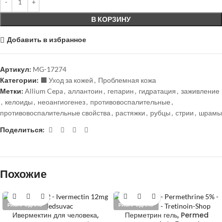
В КОРЗИНУ
Добавить в избранное
Артикул:
MG-17274
Категории:
⬛️ Уход за кожей
,
Проблемная кожа
Метки:
Allium Cepa
,
аллантоин
,
гепарин
,
гидратация
,
заживление
,
келоиды
,
неоангиогенез
,
противовоспалительные
,
противовоспалительные свойства
,
растяжки
,
рубцы
,
стрии
,
шрамы
Поделиться:
Похожие
РАСПРОДАНО
РАСПРОДАНО
Ивермектин для человека,
Перметрин гель, Permed