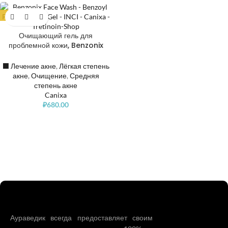
ХИТ
Очищающий гель для
проблемной кожи, Benzonix
Benzoyl Peroxide 5% Face Gel
Wash
⬛️ Лечение акне
,
Лёгкая степень
акне
,
Очищение
,
Средняя
степень акне
Canixa
₽
680.00
Аураведик всегда предоставляет своим