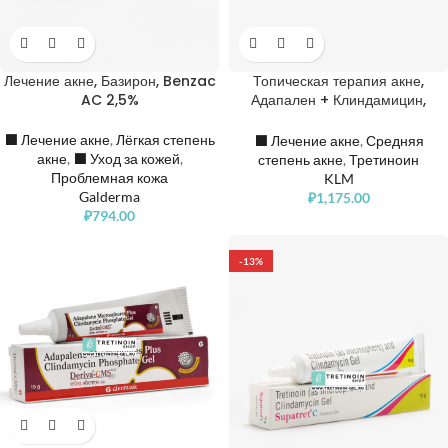
Лечение акне, Базирон, Benzac
Топическая терапия акне,
AC 2,5%
Адапален + Клиндамицин,
Nioclean AD Acne Topical
Gel, Adapalene 0,1% +
⬛️ Лечение акне
,
Лёгкая степень
⬛️ Лечение акне
,
Средняя
Clindamycin 1%
акне
,
⬛️ Уход за кожей
,
степень акне
,
Третиноин
Проблемная кожа
KLM
Galderma
₽
1,175.00
₽
794.00
-13%