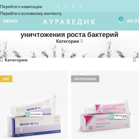
Перейти к навигации
Перейти к основному контенту
0
МЕНЮ
₽
0.0
уничтожения роста бактерий
Категории
Home
»
уничтожения роста бактерий
Показаны все (9)
Категории
ХИТ
РАСПРОДАНО