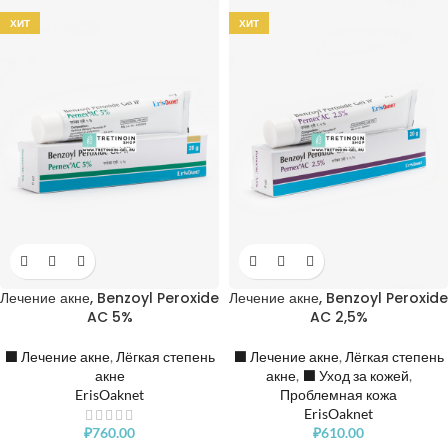
ХИТ
ХИТ
Лечение акне, Benzoyl Peroxide
Лечение акне, Benzoyl Peroxide
AC 5%
AC 2,5%
⬛️ Лечение акне
,
Лёгкая степень
⬛️ Лечение акне
,
Лёгкая степень
акне
акне
,
⬛️ Уход за кожей
,
ErisOaknet
Проблемная кожа
ErisOaknet
₽
760.00
₽
610.00