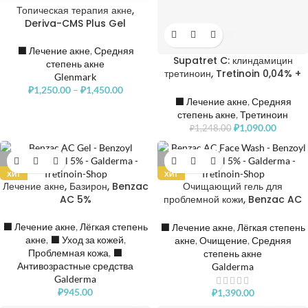
Топическая терапия акне,
Deriva-CMS Plus Gel
⬛️ Лечение акне
,
Средняя
Supatret C: клиндамицин
степень акне
третиноин, Tretinoin 0,04% +
Glenmark
Clindamycin 1%
₽
1,250.00
–
₽
1,450.00
⬛️ Лечение акне
,
Средняя
степень акне
,
Третиноин
₽
1,090.00
₽
1,248.00
РАСПРОДАНО
РАСПРОДАНО
ХИТ
ХИТ
Лечение акне, Базирон, Benzac
Очищающий гель для
AC 5%
проблемной кожи, Benzac AC
5% Face Wash
⬛️ Лечение акне
,
Лёгкая степень
⬛️ Лечение акне
,
Лёгкая степень
акне
,
⬛️ Уход за кожей
,
акне
,
Очищение
,
Средняя
Проблемная кожа
,
⬛️
степень акне
Антивозрастные средства
Galderma
Galderma
₽
945.00
₽
1,390.00