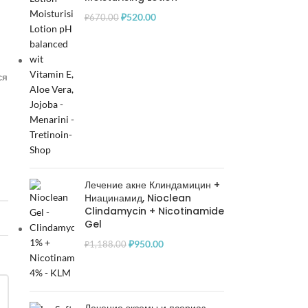
₽
520.00
₽
670.00
ся
Лечение акне Клиндамицин +
Ниацинамид, Nioclean
Clindamycin + Nicotinamide
Gel
₽
950.00
₽
1,188.00