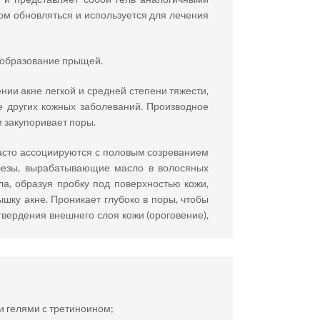
ом обновляться и используется для лечения
я образование прыщей.
ии акне легкой и средней степени тяжести,
е других кожных заболеваний. Производное
 закупоривает поры.
асто ассоциируются с половым созреванием
елезы, вырабатывающие масло в волосяных
ла, образуя пробку под поверхностью кожи,
шку акне. Проникает глубоко в поры, чтобы
твердения внешнего слоя кожи (ороговение),
и гелями с третиноином;