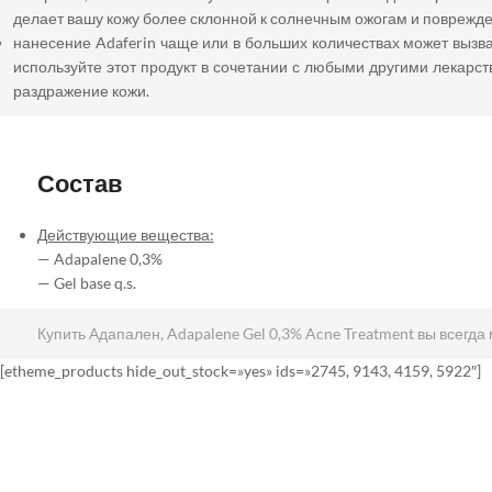
делает вашу кожу более склонной к солнечным ожогам и поврежде
нанесение Adaferin чаще или в больших количествах может выз
используйте этот продукт в сочетании с любыми другими лекарс
раздражение кожи.
Состав
Действующие вещества:
— Adapalene 0,3%
— Gel base q.s.
Купить Адапален, Adapalene Gel 0,3% Acne Treatment вы всегда
[etheme_products hide_out_stock=»yes» ids=»2745, 9143, 4159, 5922″]
дифферин гель / дифферин гель отзывы / дифферин гель цена /дифферин гель инструкция / дифферин гель купить /дифферин гель п
гель +от прыщей отзывы /дифферин гель аналоги /гель дифферин минск / дифферин гель +от прыщей цена / дифферин гель цены отзывы / 
адапален инструкция / адапален бензоила пероксид / адапален +от прыщей цена / адапален крем +от прыщей цена / адапален примене
применению цена /адапален клиндамицин / клензит адапален / адапален аналоги / адапален 1 / адапален гель купить / крем +с адапален
адапален гель +от прыщей / адапален +от морщин отзывы / дифферин адапален / адапален цена отзывы / адапален +и азелаиновая кисло