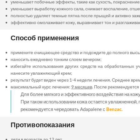
уменьшает побочные эффекты, такие как сухость, покраснение
уменьшает выработку кожного сала, снимает воспаление, отш
полностью удаляет темные пятна после прыщей и активно за
эффективно омолаживает кожу, выравнивает тон и разглаживае
Способ применения
примените очищающее средство и подождите до полного высы
наносить ежедневно тонким слоем вечером;
избегайте использования других средств на обработанных уча
нанесите увлажняющий крем;
результат будет виден через 1-4 недели лечения. Среднее вре
максимальный курс лечения:
9 месяцев
. После рекомендуется
Для более мягкого и эффективного воздействия на ко
При таком использовании кожа остается увлажненной, 
рекомендуется чередовать Adapalene с
Benzac.
Противопоказания
дети в возрасте до 12 лет