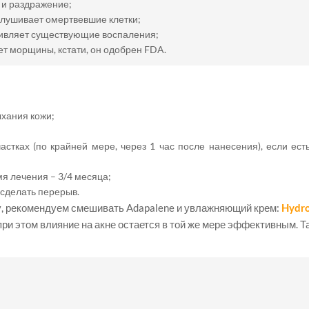
 и раздражение;
елушивает омертвевшие клетки;
живляет существующие воспаления;
т морщины, кстати, он одобрен FDA.
хания кожи;
стках (по крайней мере, через 1 час после нанесения), если есть
мя лечения – 3/4 месяца;
 сделать перерыв.
жу, рекомендуем смешивать Adapalene и увлажняющий крем:
Hydr
при этом влияние на акне остается в той же мере эффективным. 