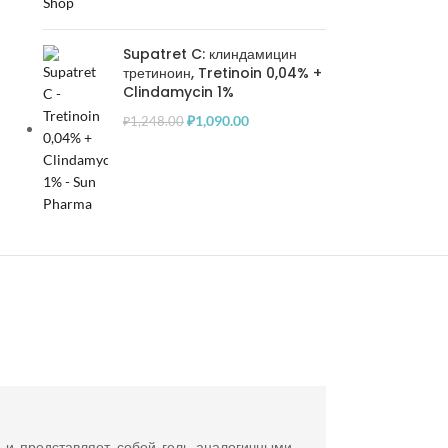
Supatret C: клиндамицин
третиноин, Tretinoin 0,04% +
Clindamycin 1%
₽
1,090.00
₽
1,248.00
 и представляет собой гель аналогичными