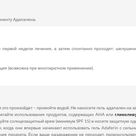
оненту Адапалена.
 первой недели лечения, а затем спонтанно проходят: шелушени
ция (возможна при многократном применении).
ли это произойдет – промойте водой. Не наносите гель адапален на 
бегайте использования продуктов, содержащих AHA или
гликолев
зуйте солнцезащитный крем (минимум SPF 15) и носите защитную од
когда они впервые начинают использовать гель Adaferin с сильн
ния продукта. Если ваше раздражение не проходит, проконсульти