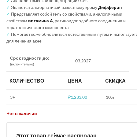
✓
Адапален высокой концентрации 0,3%.
✓
Является альтернативой известному крему
Дифферин
✓
Представляет собой гель со свойствами, аналогичными
свойствам
витамина А
, ретиноидоподобного соединения и
кератолитического компонента
✓
Помогает коже обновляться естественным путем и использует
для лечения акне
Срок годности до:
03.2027
(включительно)
КОЛИЧЕСТВО
ЦЕНА
СКИДКА
3+
₽
1,233.00
10%
Нет в наличии
Этот товар сейчас распродан.