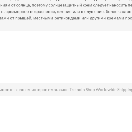
ниям от солнца, поэтому солнцезащитный крем следует наносить п
вать чрезмерное покраснение, жжение или шелушение, более часто
твами от прыщей, местными ретиноидами или другими кремами прот
 можете в нашем интернет-магазине Treinoin Shop Worldwide Shippin
рименение /дифферин гель инструкция +по применению / дифферин гель инструкция цена / дифферин гель инструкция +по применению
адапален / крем адапален / адапален цена / адапален гель / адапален купить / адапален +от прыщей / адапален отзывы / адапален крем
ние / адапален инструкция +по применению / адапален +от морщин / адапален препараты / адапален инструкция цена / адапален крем 
ом / крем +с адапаленом адапален / адапален крем отзывы / адапален 0 / адапален +и кислоты / адапален 0.1 / адапален +от морщин кр
та / адапален цена +в аптеке / адапален крем инструкция / адапален купить +в москве / адапален лечение