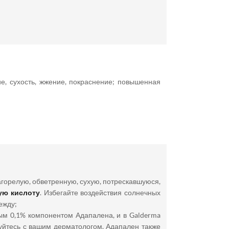
е, сухость, жжение, покраснение; повышенная
загорелую, обветренную, сухую, потрескавшуюся,
ую кислоту
. Избегайте воздействия солнечных
ежду;
ым 0,1% компонентом Адапалена, и в Galderma
руйтесь с вашим дерматологом. Адапален также