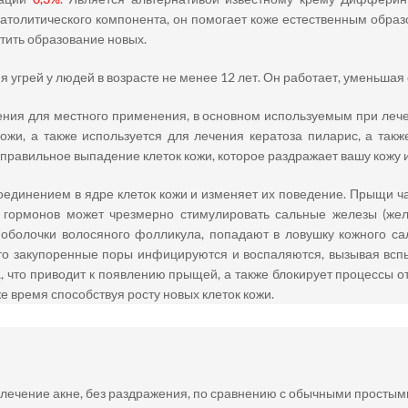
атолитического компонента, он помогает коже естественным образ
атить образование новых.
 угрей у людей в возрасте не менее 12 лет. Он работает, уменьша
ния для местного применения, в основном используемым при лечен
жи, а также используется для лечения кератоза пиларис, а такж
правильное выпадение клеток кожи, которое раздражает вашу кожу и
единением в ядре клеток кожи и изменяет их поведение. Прыщи ч
х гормонов может чрезмерно стимулировать сальные железы (ж
 оболочки волосяного фолликула, попадают в ловушку кожного са
что закупоренные поры инфицируются и воспаляются, вызывая вспы
 что приводит к появлению прыщей, а также блокирует процессы о
е время способствуя росту новых клеток кожи.
лечение акне, без раздражения, по сравнению с обычными простым