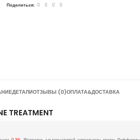
Поделиться:
АНИЕ
ДЕТАЛИ
ОТЗЫВЫ (0)
ОПЛАТА&ДОСТАВКА
NE TREATMENT
рации
0,3%
. Является альтернативой известному крему Дифферин