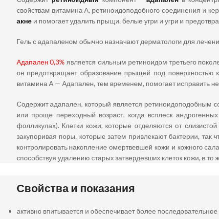
свойствам витамина А, ретиноидоподобного соединения и кер
акне
и помогает удалить прыщи, белые угри и угри и предотвр
Гель с адапаленом обычно назначают дерматологи для лечения
Адапален 0,3%
является сильным ретиноидом третьего поколе
он предотвращает образование прыщей под поверхностью ко
витамина А — Адапален, тем временем, помогает исправить не
Содержит адапален, который является ретиноидоподобным со
или проще переходный возраст, когда всплеск андрогенны
фолликулах). Клетки кожи, которые отделяются от слизистой
закупоривая поры, которые затем привлекают бактерии, так 
контролировать накопление омертвевшей кожи и кожного сала,
способствуя удалению старых затвердевших клеток кожи, в то ж
Свойства и показания
активно впитывается и обеспечивает более последовательное 