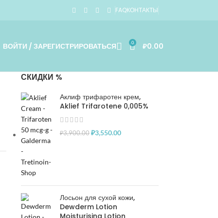
FAQ
КОНТАКТЫ
0
ВОЙТИ / ЗАРЕГИСТРИРОВАТЬСЯ
₽
0.00
СКИДКИ %
Аклиф трифаротен крем,
Aklief Trifarotene 0,005%
₽
3,550.00
₽
3,900.00
Лосьон для сухой кожи,
Dewderm Lotion
Moisturising Lotion