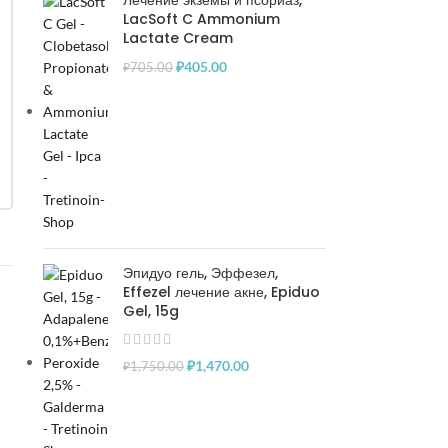
Лечение экземы и псориаз,
LacSoft C Ammonium
Lactate Cream
₽
405.00
₽
705.00
Эпидуо гель, Эффезел,
Effezel лечение акне, Epiduo
Gel, 15g
₽
1,470.00
₽
1,750.00