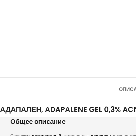
ОПИС
АДАПАЛЕН, ADAPALENE GEL 0,3% AC
Общее описание
Содержит
ретиноидный
компонент –
адапален
в концент