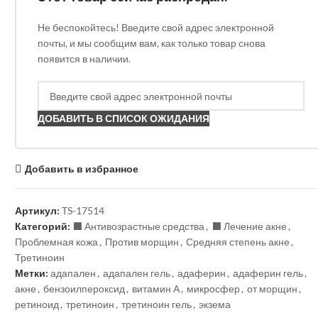
Не беспокойтесь! Введите свой адрес электронной
почты, и мы сообщим вам, как только товар снова
появится в наличии.
ДОБАВИТЬ В СПИСОК ОЖИДАНИЯ
Добавить в избранное
Артикул:
TS-17514
Категорий:
⬛️ Антивозрастные средства
,
⬛️ Лечение акне
,
Проблемная кожа
,
Против морщин
,
Средняя степень акне
,
Третиноин
Метки:
адапален
,
адапален гель
,
адаферин
,
адаферин гель
,
акне
,
бензоилпероксид
,
витамин А
,
микросфер
,
от морщин
,
ретиноид
,
третиноин
,
третиноин гель
,
экзема