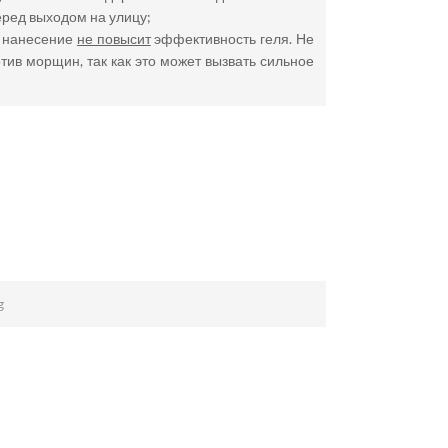
еред выходом на улицу;
е нанесение
не повысит
эффективность геля. Не
ив морщин, так как это может вызвать сильное
g
 цена / гель +от прыщей дифферин / дифферин гель +или крем / дифферин гель аптека /дифферин
 цена / крем +от прыщей адапален / адапален бензоила / адапален 0.3 / адапален 0.3 купить
купить / адапален аптека / адапален мазь / адапален применение цена / адапален инструкция +по
ема / адапален / гель цена / адапален 0 1 / адапален купить +в аптеке / использовала адапален /