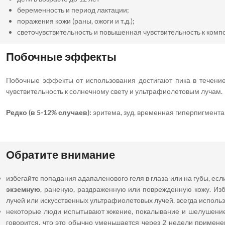
беременность и период лактации;
поражения кожи (раны, ожоги и т.д.);
светочувствительность и повышенная чувствительность к комп
Побочные эффекты
Побочные эффекты от использования достигают пика в течение
чувствительность к солнечному свету и ультрафиолетовым лучам.
Редко (в 5-12% случаев):
эритема, зуд, временная гиперпигмента
Обратите внимание
избегайте попадания адапаленового геля в глаза или на губы, ес
экземную
, раненую, раздраженную или поврежденную кожу. Из
лучей или искусственных ультрафиолетовых лучей, всегда исполь
некоторые люди испытывают жжение, покалывание и шелушение, 
говорится, что это обычно уменьшается через 2 недели примене