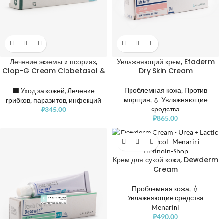
Лечение экземы и псориаз,
Увлажняющий крем, Efaderm
Clop-G Cream Clobetasol &
Dry Skin Cream
Gentamicin
Проблемная кожа
,
Против
⬛️ Уход за кожей
,
Лечение
морщин
,
💧 Увлажняющие
грибков, паразитов, инфекций
средства
₽
345.00
₽
865.00
Крем для сухой кожи, Dewderm
Cream
Проблемная кожа
,
💧
Увлажняющие средства
Menarini
₽
490.00