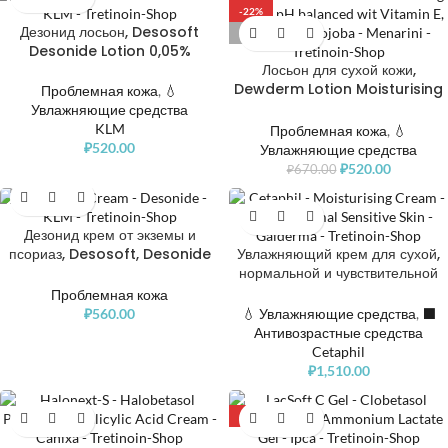
-22%
Дезонид лосьон, Desosoft
РАСПРОДАНО
Desonide Lotion 0,05%
Лосьон для сухой кожи,
Dewderm Lotion Moisturising
Проблемная кожа
,
💧
Lotion
Увлажняющие средства
KLM
Проблемная кожа
,
💧
₽
520.00
Увлажняющие средства
₽
520.00
₽
670.00
Дезонид крем от экземы и
псориаз, Desosoft, Desonide
Увлажняющий крем для сухой,
Cream 0,05%
нормальной и чувствительной
кожи, Cetaphil Moisturising
Проблемная кожа
Cream Dry to Normal,
₽
560.00
💧 Увлажняющие средства
,
⬛️
Sensitive Skin
Антивозрастные средства
Cetaphil
₽
1,510.00
-43%