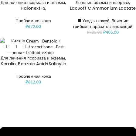
Для лечения псориаза и экземы,
Лечение экземы и псориаз,
Halonext-S,
LacSoft C Ammonium Lactate
Halobetasol+Salicylic Acid
Cream
Проблемная кожа
⬛️ Уход за кожей
,
Лечение
₽
672.00
грибков, паразитов, инфекций
₽
405.00
₽
705.00
Для лечения псориаза и экземы,
Keralin, Benzoic Acid+Salicylic
Acid+Hydrocortisone
Проблемная кожа
₽
612.00