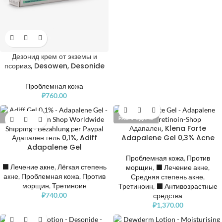
Дезонид крем от экземы и
псориаз, Desowen, Desonide
Cream 0,05%
Проблемная кожа
₽
760.00
РАСПРОДАНО
РАСПРОДАНО
Адапален, Klena Forte
Адапален гель 0,1%, Adiff
Adapalene Gel 0,3% Acne
Adapalene Gel
Treatment
Проблемная кожа
,
Против
⬛️ Лечение акне
,
Лёгкая степень
морщин
,
⬛️ Лечение акне
,
акне
,
Проблемная кожа
,
Против
Средняя степень акне
,
морщин
,
Третиноин
Третиноин
,
⬛️ Антивозрастные
₽
740.00
средства
₽
1,370.00