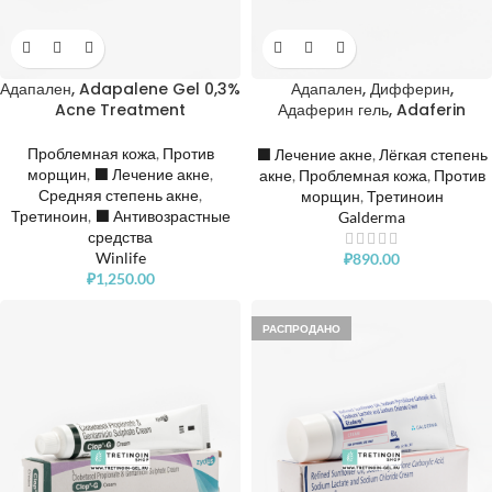
Адапален, Дифферин,
Адапален, Adapalene Gel 0,3%
Адаферин гель, Adaferin
Acne Treatment
Adapalene Gel
Проблемная кожа
,
Против
⬛️ Лечение акне
,
Лёгкая степень
морщин
,
⬛️ Лечение акне
,
акне
,
Проблемная кожа
,
Против
Средняя степень акне
,
морщин
,
Третиноин
Третиноин
,
⬛️ Антивозрастные
Galderma
средства
Winlife
₽
890.00
₽
1,250.00
РАСПРОДАНО