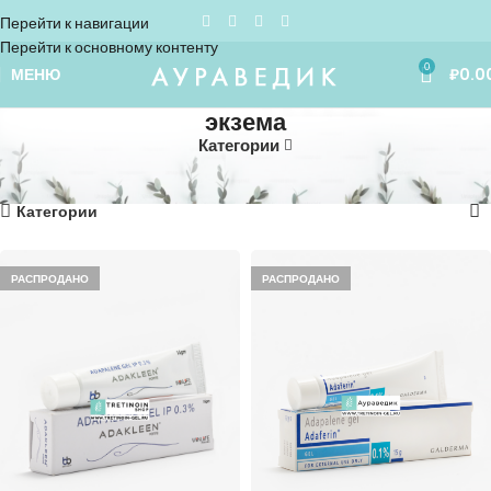
Перейти к навигации
Перейти к основному контенту
0
МЕНЮ
₽
0.0
экзема
Категории
Home
»
экзема
Показаны все (15)
Категории
РАСПРОДАНО
РАСПРОДАНО