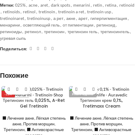
Метки:
025%
,
acne
,
aret
,
dark spots
,
menarini
,
retin
,
retina
,
retinoid
,
retinoids
,
retinol
,
tretinoin
,
tretinoin a ret
,
tretinoin usp
,
tretinoinaret
,
tretinoinusp
,
а рет
,
акне
,
арет
,
гиперпигментация
,
менарини
,
осветляющий гель
,
от пигментации
,
ретиноид
,
ретиноиды
,
ретинол
,
третиноин
,
третиноин гель
,
третиноингель
,
угревая сыпь
Поделиться:
Похожие
-22%
РАСПРОДАНО
Третиноин гель 0,025%, A-Ret
Третиноин крем 0,1%,
РАСПРОДАНО
Gel Tretinoin
Tretimaxx Cream
⬛️ Лечение акне
,
Лёгкая степень
⬛️ Лечение акне
,
Лёгкая степень
акне
,
Против морщин
,
акне
,
Против морщин
,
Третиноин
,
⬛️ Антивозрастные
Третиноин
,
⬛️ Антивозрастные