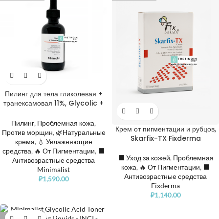
Пилинг для тела гликолевая +
транексамовая 11%, Glycolic +
Tranexamic 11% Body
Exfoliator with butylresorcinol
Пилинг
,
Проблемная кожа
,
Крем от пигментации и рубцов,
+ hyaluronic + salicylic acid
Против морщин
,
🌿Натуральные
Skarfix-TX Fixderma
крема
,
💧 Увлажняющие
средства
,
🔥 От Пигментации
,
⬛️
⬛️ Уход за кожей
,
Проблемная
Антивозрастные средства
кожа
,
🔥 От Пигментации
,
⬛️
Minimalist
Антивозрастные средства
₽
1,590.00
Fixderma
₽
1,140.00
РАСПРОДАНО