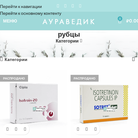
Перейти к навигации
Перейти к основному контенту
0
МЕНЮ
₽
0.0
рубцы
Категории
Home
»
рубцы
Показаны все (9)
Категории
РАСПРОДАНО
РАСПРОДАНО