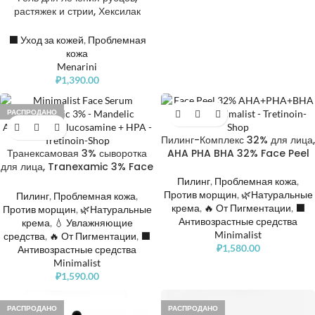
растяжек и стрии, Хексилак
Ультра, Hexilak Ultra
Advanced Scar Formula
⬛️ Уход за кожей
,
Проблемная
кожа
Menarini
₽
1,390.00
РАСПРОДАНО
Пилинг-Комплекс 32% для лица,
Транексамовая 3% сыворотка
AHA PHA BHA 32% Face Peel
для лица, Tranexamic 3% Face
Serum with Mandelic Acid +
Пилинг
,
Проблемная кожа
,
acetyl glucosamine + HPA
Против морщин
,
🌿Натуральные
Пилинг
,
Проблемная кожа
,
крема
,
🔥 От Пигментации
,
⬛️
Против морщин
,
🌿Натуральные
Антивозрастные средства
крема
,
💧 Увлажняющие
Minimalist
средства
,
🔥 От Пигментации
,
⬛️
₽
1,580.00
Антивозрастные средства
Minimalist
₽
1,590.00
РАСПРОДАНО
РАСПРОДАНО