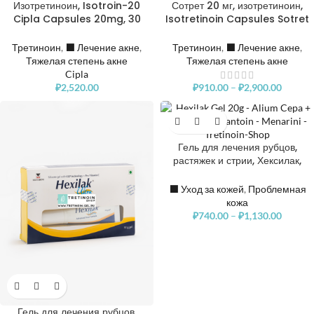
Изотретиноин, Isotroin-20
Сотрет 20 мг, изотретиноин,
Cipla Capsules 20mg, 30
Isotretinoin Capsules Sotret
капсул
20mg
Третиноин
,
⬛️ Лечение акне
,
Третиноин
,
⬛️ Лечение акне
,
Тяжелая степень акне
Тяжелая степень акне
Cipla
₽
2,520.00
₽
910.00
–
₽
2,900.00
Гель для лечения рубцов,
растяжек и стрии, Хексилак,
Hexilak Scar Treatment Gel
⬛️ Уход за кожей
,
Проблемная
кожа
₽
740.00
–
₽
1,130.00
Гель для лечения рубцов,