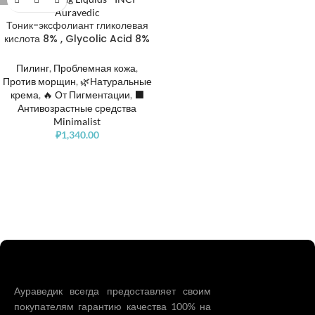
Тоник-эксфолиант гликолевая
кислота 8% , Glycolic Acid 8%
Exfoliating Liquid
Пилинг
,
Проблемная кожа
,
Против морщин
,
🌿Натуральные
крема
,
🔥 От Пигментации
,
⬛️
Антивозрастные средства
Minimalist
₽
1,340.00
Аураведик всегда предоставляет своим
покупателям гарантию качества 100% на