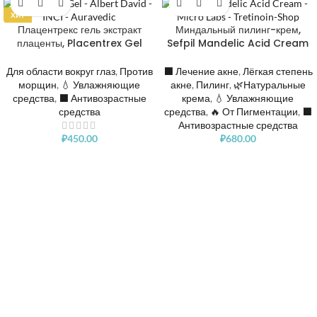
ХИТ
Плацентрекс гель экстракт
Миндальный пилинг-крем,
плаценты, Placentrex Gel
Sefpil Mandelic Acid Cream
Для области вокруг глаз
,
Против
⬛️ Лечение акне
,
Лёгкая степень
морщин
,
💧 Увлажняющие
акне
,
Пилинг
,
🌿Натуральные
средства
,
⬛️ Антивозрастные
крема
,
💧 Увлажняющие
средства
средства
,
🔥 От Пигментации
,
⬛️
Антивозрастные средства
₽
450.00
₽
680.00