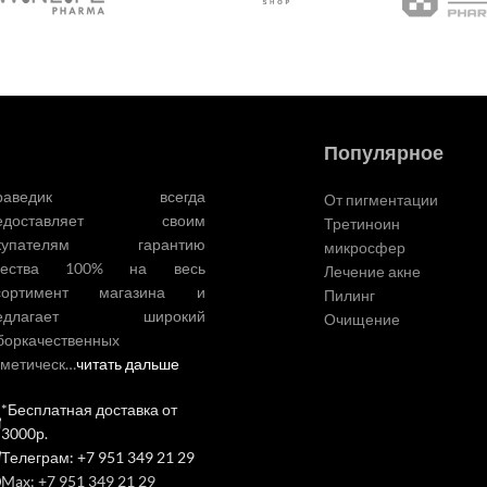
Популярное
ураведик всегда
От пигментации
редоставляет своим
Третиноин
купателям гарантию
микросфер
чества 100% на весь
Лечение акне
сортимент магазина и
Пилинг
редлагает широкий
Очищение
боркачественных
сметическ…
читать дальше
*Бесплатная доставка от
3000р.
Телеграм: +7 951 349 21 29
Max: +7 951 349 21 29