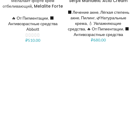
Мелалайт форте крем
Sefpil Mandelic Acid Cream
отбеливающий, Melalite Forte
Cream pure Hydroquinone
⬛️ Лечение акне
,
Лёгкая степень
4%
акне
,
Пилинг
,
🌿Натуральные
🔥 От Пигментации
,
⬛️
крема
,
💧 Увлажняющие
Антивозрастные средства
средства
,
🔥 От Пигментации
,
⬛️
Abbott
Антивозрастные средства
₽
680.00
₽
510.00