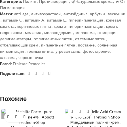
Категории:
Пилинг
,
Против морщин
,
🌿Натуральные крема
,
🔥 От
Пигментации
Метки:
anti-age
,
антивозрастной
,
антиэйджинг
,
арбутин
,
веснушки
,
витамин C
,
витамин А
,
витамин Е
,
гиперпигментация
,
койевая
кислота
,
коричневые пятна
,
крем от гиперпигментации
,
крем с
гидрохином
,
мелазма
,
меланодермия
,
меланома
,
от морщин
депигментаторы
,
от пигментных пятен
,
от темных пятен
,
отбеливающий крем
,
пигментные пятна
,
постакне
,
солнечная
пигментация
,
темные пятна
,
угревая сыпь
,
фотостарение
,
хлоазма
,
черные точки
Brand:
Ethicare Remedies
Поделиться:
Похожие
РАСПРОДАНО
Миндальный пилинг-крем,