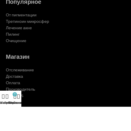
Популярное
От пигментации
Третиноин микросфер
Лечение акне
Пилинг
Очищение
Магазин
Отслеживание
Доставка
Оплата
Производитель
0
Скидки %
агазин
Избранное
Корзина
Мой аккаунт
Клиентам
О нас