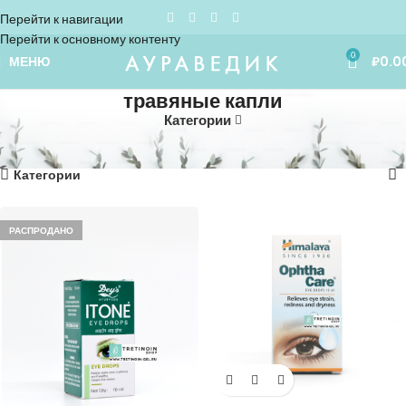
Перейти к навигации
Перейти к основному контенту
0
МЕНЮ
₽
0.0
травяные капли
Категории
Home
»
травяные капли
Показаны все (2)
Категории
РАСПРОДАНО