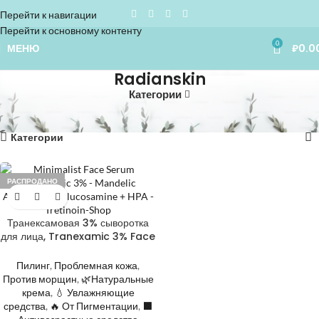
Перейти к навигации
Перейти к основному контенту
0
МЕНЮ
₽
0.0
Radianskin
Категории
Home
»
Radianskin
Отображение единственного товара
Категории
РАСПРОДАНО
Транексамовая 3% сыворотка
для лица, Tranexamic 3% Face
Serum with Mandelic Acid +
acetyl glucosamine + HPA
Пилинг
,
Проблемная кожа
,
Против морщин
,
🌿Натуральные
крема
,
💧 Увлажняющие
средства
,
🔥 От Пигментации
,
⬛️