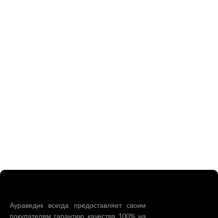
Аураведик всегда предоставляет своим
покупателям гарантию качества 100% на