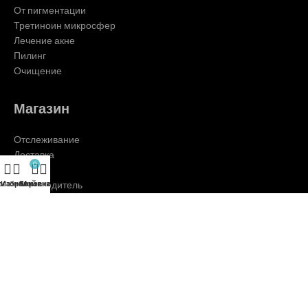
От пигментации
Третиноин микросфер
Лечение акне
Пилинг
Очищение
Магазин
Отслеживание
Доставка
0
Оплата
Производитель
агазин
Избранное
Корзина
Мой аккаунт
Скидки %
Клиентам
О нас
Контакты
Блог