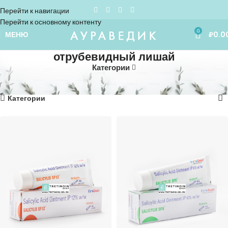
Перейти к навигации
Перейти к основному контенту
0
МЕНЮ
₽
0.0
отрубевидный лишай
Категории
Home
»
отрубевидный лишай
Показаны все (2)
Категории