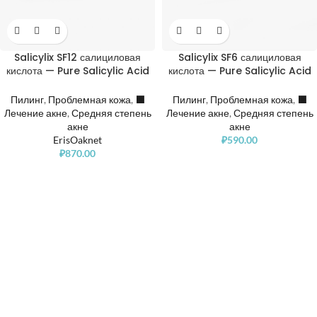
Salicylix SF12 салициловая
Salicylix SF6 салициловая
кислота — Pure Salicylic Acid
кислота — Pure Salicylic Acid
12%
6%
Пилинг
,
Проблемная кожа
,
⬛️
Пилинг
,
Проблемная кожа
,
⬛️
Лечение акне
,
Средняя степень
Лечение акне
,
Средняя степень
акне
акне
ErisOaknet
₽
590.00
₽
870.00