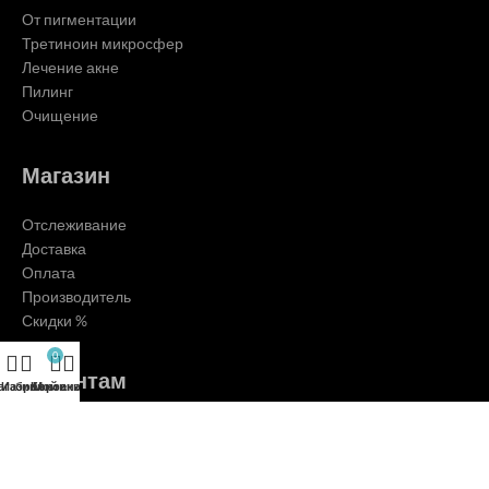
От пигментации
Третиноин микросфер
Лечение акне
Пилинг
Очищение
Магазин
Отслеживание
Доставка
Оплата
Производитель
Скидки %
0
Клиентам
агазин
Избранное
Корзина
Мой аккаунт
О нас
Контакты
Блог