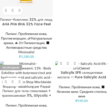
Пилинг-Комплекс 32% для лица,
AHA PHA BHA 32% Face Peel
Пилинг
,
Проблемная кожа
,
Против морщин
,
🌿Натуральные
крема
,
🔥 От Пигментации
,
⬛️
Антивозрастные средства
Minimalist
₽
1,580.00
РАСПРОДАНО
Salicylix SF6 салициловая
кислота — Pure Salicylic Acid
6%
Пилинг
,
Проблемная кожа
,
⬛️
Пилинг для тела гликолевая +
Лечение акне
,
Средняя степень
транексамовая 11%, Glycolic +
акне
Tranexamic 11% Body
₽
590.00
Exfoliator with butylresorcinol
Пилинг
,
Проблемная кожа
,