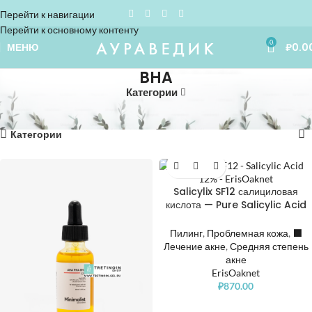
Перейти к навигации
Перейти к основному контенту
0
МЕНЮ
₽
0.0
BHA
Категории
Home
»
BHA
Показаны все (5)
Категории
Salicylix SF12 салициловая
кислота — Pure Salicylic Acid
12%
Пилинг
,
Проблемная кожа
,
⬛️
Лечение акне
,
Средняя степень
акне
ErisOaknet
₽
870.00