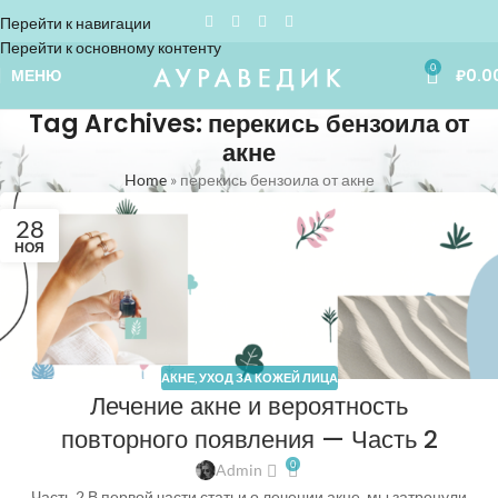
Перейти к навигации
Перейти к основному контенту
0
МЕНЮ
₽
0.0
Tag Archives: перекись бензоила от
акне
Home
»
перекись бензоила от акне
28
НОЯ
АКНЕ
,
УХОД ЗА КОЖЕЙ ЛИЦА
Лечение акне и вероятность
повторного появления — Часть 2
0
Admin
Часть 2 В первой части статьи о лечении акне, мы затронули