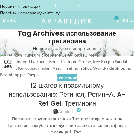
Перейти к навигации
Перейти к основному контенту
0
МЕНЮ
₽
0.0
Tag Archives: использование
третиноина
Home
»
использование третиноина
02
ФЕВ
ТРЕТИНОИН
12 шагов к правильному
использованию: Ретинол, Ретин-А, A-
Ret Gel, Третиноин
0
Admin
Полная инструкция третиноин Третиноин: крем или гель
Третиноин: чем убрать шелушение Защита от солнца: факты
о солнце 1. Рет...