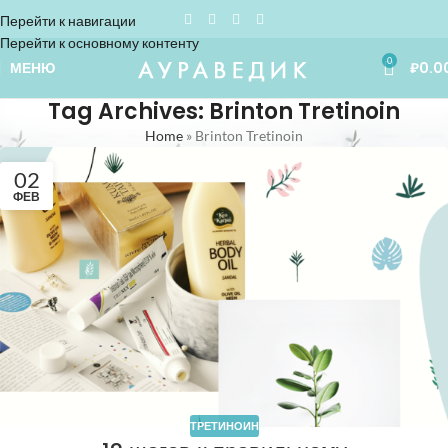
Перейти к навигации
Перейти к основному контенту
0
МЕНЮ
₽
0.0
Tag Archives: Brinton Tretinoin
Home
»
Brinton Tretinoin
02
ФЕВ
ТРЕТИНОИН