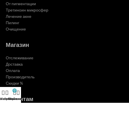
От пигментации
Третиноин микросфер
Лечение акне
Пилинг
Очищение
Магазин
Отслеживание
Доставка
Оплата
Производитель
Скидки %
0
Клиентам
агазин
Избранное
Корзина
Мой аккаунт
О нас
Контакты
Блог