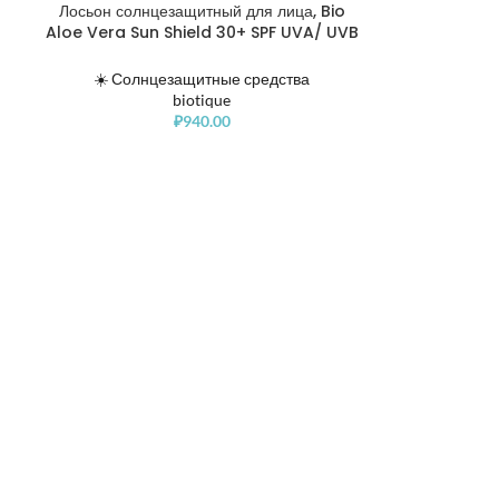
Лосьон солнцезащитный для лица, Bio
Aloe Vera Sun Shield 30+ SPF UVA/ UVB
Sunscreen Ultra Protective Lotion
☀️ Солнцезащитные средства
biotique
₽
940.00