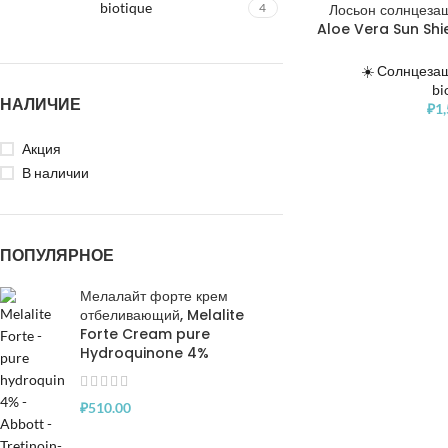
biotique
4
Лосьон солнцезащ
Aloe Vera Sun Shi
Sunscreen Ultra
☀️ Солнцеза
bi
НАЛИЧИЕ
₽
1
Акция
В наличии
ПОПУЛЯРНОЕ
Мелалайт форте крем
отбеливающий, Melalite
Forte Cream pure
Hydroquinone 4%
₽
510.00