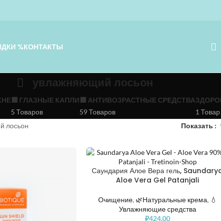
ИДКИ %
КОНТАКТЫ
увлажняющий лосьон
КНЕ
⬛️ ГЛАЗНЫЕ КАПЛИ
⬛️ АНТИВОЗРАСТНЫЕ СРЕДСТВА
ЗДОРО
5 Товаров
59 Товаров
1 Товар
й лосьон
Показать
Саундария Алое Вера гель, Saundary
Aloe Vera Gel Patanjali
Очищение
,
🌿Натуральные крема
,
💧
Увлажняющие средства
₽
424.00