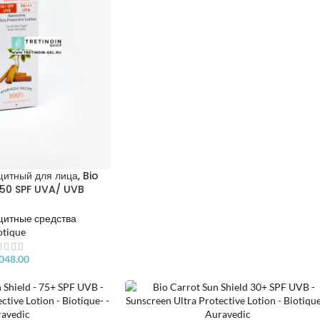
итный для лица, Bio
50 SPF UVA/ UVB
a Soothing Lotion
щитные средства
otique
,048.00