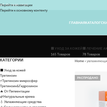
Перейти к навигации
ВТ - СБ 10.00 - 17.00
Перейти к основному контенту
ГЛАВНАЯ
КАТАЛОГ
СК
⬛️ УХОД ЗА КОЖЕЙ
⬛️ ЛЕЧЕНИЕ А
165 Товаров
78 Товаров
КАТЕГОРИИ
Home
»
увлажняющи
⬛️ Уход за кожей
Третиноин
РАСПРОДАНО
⚡Третиноин микросфер
Третиноин&Гидрохинон
🔥 От Пигментации
🌿Натуральные крема
💧 Увлажняющие средства
☀️ Солнцезащитные средства