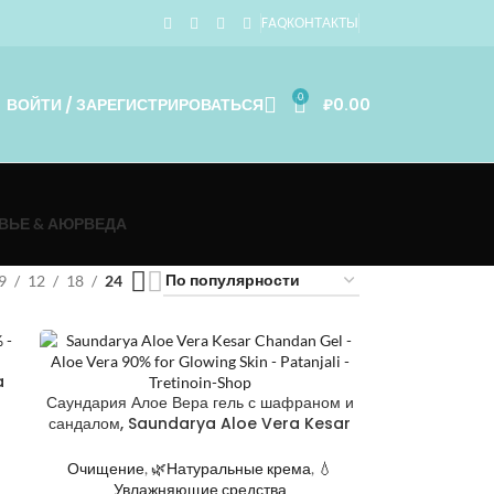
FAQ
КОНТАКТЫ
0
ВОЙТИ / ЗАРЕГИСТРИРОВАТЬСЯ
₽
0.00
ВЬЕ & АЮРВЕДА
9
12
18
24
a
Саундария Алое Вера гель с шафраном и
сандалом, Saundarya Aloe Vera Kesar
Gel Patanjali
Очищение
,
🌿Натуральные крема
,
💧
Увлажняющие средства