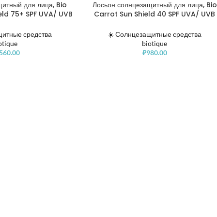
итный для лица, Bio
Лосьон солнцезащитный для лица, Bio
eld 75+ SPF UVA/ UVB
Carrot Sun Shield 40 SPF UVA/ UVB
 Protective Lotion
Sunscreen Ultra Protective Lotion
щитные средства
☀️ Солнцезащитные средства
otique
biotique
,560.00
₽
980.00