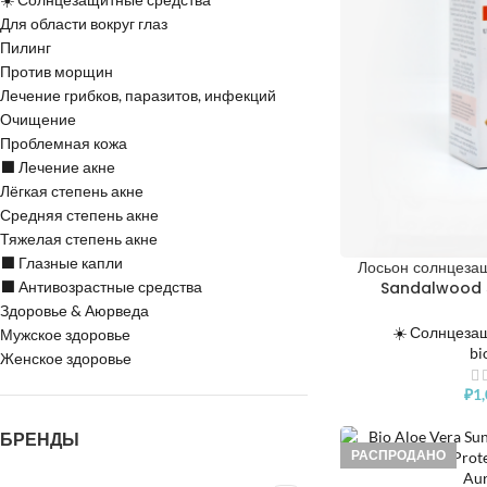
Для области вокруг глаз
Пилинг
Против морщин
Лечение грибков, паразитов, инфекций
Очищение
Проблемная кожа
⬛️ Лечение акне
Лёгкая степень акне
Средняя степень акне
Тяжелая степень акне
⬛️ Глазные капли
Лосьон солнцезащ
⬛️ Антивозрастные средства
Sandalwood 
Sunscreen Ultr
Здоровье & Аюрведа
☀️ Солнцеза
Мужское здоровье
bi
Женское здоровье
₽
1
БРЕНДЫ
РАСПРОДАНО