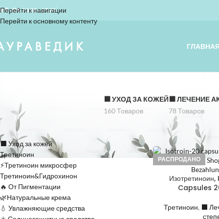
Перейти к навигации
ВТ - СБ 10.00 - 17.00
Перейти к основному контенту
ГЛАВНА
⬛️ УХОД ЗА КОЖЕЙ
⬛️ ЛЕЧЕНИЕ А
160 Товаров
78 Товаров
КАТЕГОРИИ
Home
»
тяжелая фор
⬛️ Уход за кожей
Третиноин
РАСПРОДАНО
⚡Третиноин микросфер
Третиноин&Гидрохинон
Изотретиноин, 
🔥 От Пигментации
Capsules 2
🌿Натуральные крема
Третиноин
,
⬛️ Ле
💧 Увлажняющие средства
степ
☀️ Солнцезащитные средства