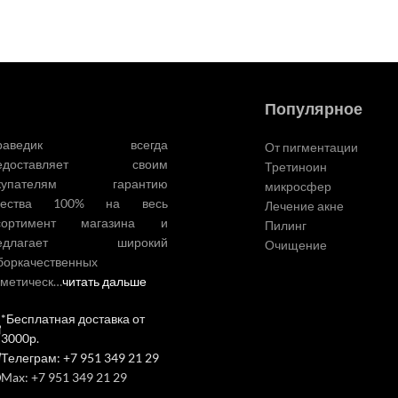
Популярное
ураведик всегда
От пигментации
редоставляет своим
Третиноин
купателям гарантию
микросфер
чества 100% на весь
Лечение акне
сортимент магазина и
Пилинг
редлагает широкий
Очищение
боркачественных
сметическ…
читать дальше
*Бесплатная доставка от
3000р.
Телеграм: +7 951 349 21 29
Max: +7 951 349 21 29