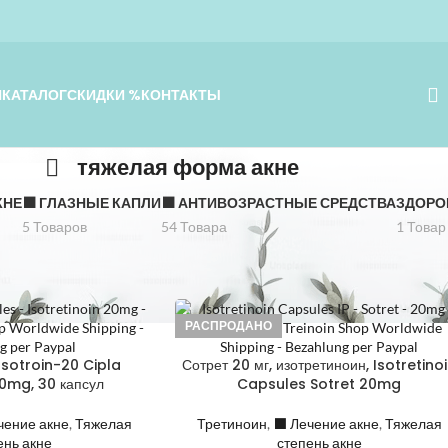
Я
КАТАЛОГ
СКИДКИ %
КОНТАКТЫ
тяжелая форма акне
КНЕ
⬛️ ГЛАЗНЫЕ КАПЛИ
⬛️ АНТИВОЗРАСТНЫЕ СРЕДСТВА
ЗДОРО
5 Товаров
54 Товара
1 Товар
ма акне
Показать
РАСПРОДАНО
Isotroin-20 Cipla
Сотрет 20 мг, изотретиноин, Isotretino
0mg, 30 капсул
Capsules Sotret 20mg
чение акне
,
Тяжелая
Третиноин
,
⬛️ Лечение акне
,
Тяжелая
ень акне
степень акне