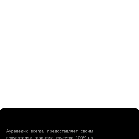
Аураведик всегда предоставляет своим
покупателям гарантию качества 100% на