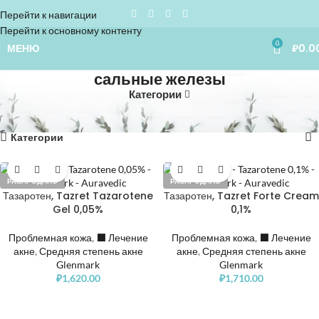
Перейти к навигации
Перейти к основному контенту
0
МЕНЮ
₽
0.0
сальные железы
Категории
Home
»
сальные железы
Показаны все (2)
Категории
РАСПРОДАНО
РАСПРОДАНО
Тазаротен, Tazret Tazarotene
Тазаротен, Tazret Forte Cream
Gel 0,05%
0,1%
Проблемная кожа
,
⬛️ Лечение
Проблемная кожа
,
⬛️ Лечение
акне
,
Средняя степень акне
акне
,
Средняя степень акне
Glenmark
Glenmark
₽
1,620.00
₽
1,710.00