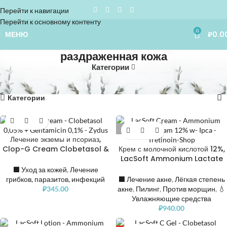
Перейти к навигации
Перейти к основному контенту
0
МЕНЮ
₽
0.0
раздраженная кожа
Категории
Home
»
раздраженная кожа
Показаны все (4)
Категории
РАСПРОДАНО
Лечение экземы и псориаз,
Clop-G Cream Clobetasol &
Крем с молочной кислотой 12%,
Gentamicin
LacSoft Ammonium Lactate
Cream
⬛️ Уход за кожей
,
Лечение
грибков, паразитов, инфекций
⬛️ Лечение акне
,
Лёгкая степень
₽
345.00
акне
,
Пилинг
,
Против морщин
,
💧
Увлажняющие средства
₽
940.00