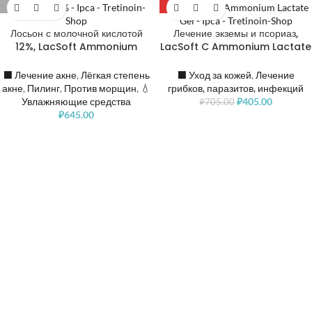
РАСПРОДАНО
-43%
Лосьон с молочной кислотой
Лечение экземы и псориаз,
12%, LacSoft Ammonium
LacSoft C Ammonium Lactate
Lactate Lotion
Cream
⬛️ Лечение акне
,
Лёгкая степень
⬛️ Уход за кожей
,
Лечение
акне
,
Пилинг
,
Против морщин
,
💧
грибков, паразитов, инфекций
Увлажняющие средства
₽
405.00
₽
705.00
₽
645.00