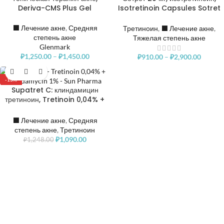
Deriva-CMS Plus Gel
Isotretinoin Capsules Sotret
20mg
⬛️ Лечение акне
,
Средняя
Третиноин
,
⬛️ Лечение акне
,
степень акне
Тяжелая степень акне
Glenmark
₽
1,250.00
–
₽
1,450.00
₽
910.00
–
₽
2,900.00
-13%
Supatret C: клиндамицин
третиноин, Tretinoin 0,04% +
Clindamycin 1%
⬛️ Лечение акне
,
Средняя
степень акне
,
Третиноин
₽
1,090.00
₽
1,248.00