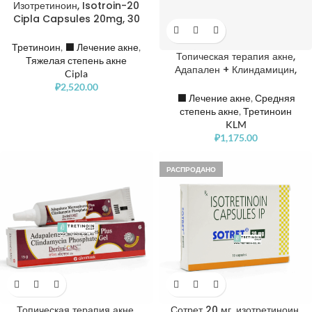
Изотретиноин, Isotroin-20
Cipla Capsules 20mg, 30
капсул
Третиноин
,
⬛️ Лечение акне
,
Топическая терапия акне,
Тяжелая степень акне
Адапален + Клиндамицин,
Cipla
Nioclean AD Acne Topical
₽
2,520.00
Gel, Adapalene 0,1% +
⬛️ Лечение акне
,
Средняя
Clindamycin 1%
степень акне
,
Третиноин
KLM
₽
1,175.00
РАСПРОДАНО
Топическая терапия акне,
Сотрет 20 мг, изотретиноин,