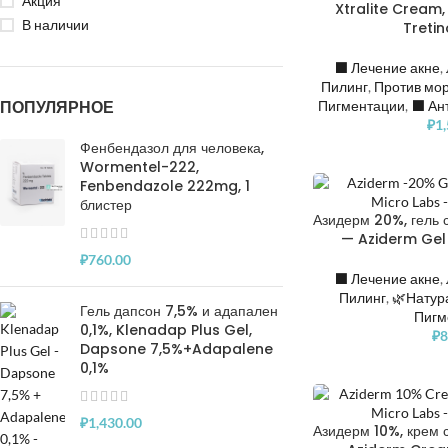
Акция
Xtralite Cream,
В наличии
Tretin
⬛️ Лечение акне
,
Пилинг
,
Против мо
ПОПУЛЯРНОЕ
Пигментации
,
⬛️ Ан
₽
1
Фенбендазол для человека,
Wormentel-222,
Fenbendazole 222mg, 1
блистер
Азидерм 20%, гель 
— Aziderm Gel 
₽
760.00
⬛️ Лечение акне
,
Пилинг
,
🌿Натур
Гель дапсон 7,5% и адапален
Пигм
0,1%, Klenadap Plus Gel,
₽
8
Dapsone 7,5%+Adapalene
0,1%
₽
1,430.00
Азидерм 10%, крем 