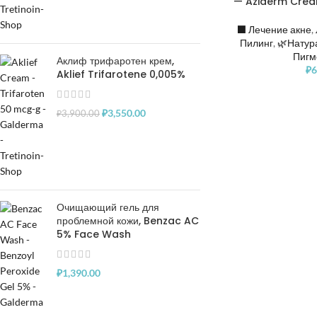
— Aziderm Cream
⬛️ Лечение акне
,
Пилинг
,
🌿Натур
Пигм
Аклиф трифаротен крем,
₽
6
Aklief Trifarotene 0,005%
₽
3,550.00
₽
3,900.00
Очищающий гель для
проблемной кожи, Benzac AC
5% Face Wash
₽
1,390.00