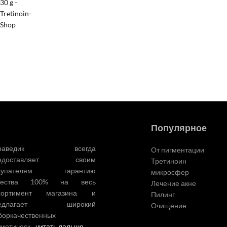
Популярное
ураведик всегда
От пигментации
редоставляет своим
Третиноин
купателям гарантию
микросфер
чества 100% на весь
Лечение акне
сортимент магазина и
Пилинг
редлагает широкий
Очищение
боркачественных
сметическ…
читать дальше