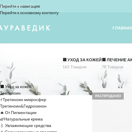
Перейти к навигации
ВТ - СБ 10.00 - 17.00
Перейти к основному контенту
ГЛАВНА
⬛️ УХОД ЗА КОЖЕЙ
⬛️ ЛЕЧЕНИЕ А
165 Товаров
78 Товаров
КАТЕГОРИИ
Home
»
анти-возрас
⬛️ Уход за кожей
Третиноин
РАСПРОДАНО
⚡Третиноин микросфер
Третиноин&Гидрохинон
🔥 От Пигментации
🌿Натуральные крема
💧 Увлажняющие средства
☀️ Солнцезащитные средства