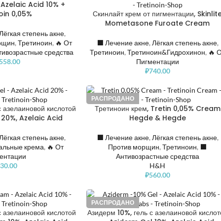
 Azelaic Acid 10% +
oin 0,05%
Скинлайт крем от пигментации, Skinlit
Mometasone Furoate Cream
Лёгкая степень акне
,
рщин
,
Третиноин
,
🔥 От
⬛️ Лечение акне
,
Лёгкая степень акне
,
тивозрастные средства
Третиноин
,
Третиноин&Гидрохинон
,
🔥 
,558.00
Пигментации
₽
740.00
РАСПРОДАНО
с азелаиновой кислотой
Третиноин крем, Tretin 0,05% Cream
20%, Azelaic Acid
Hegde & Hegde
Лёгкая степень акне
,
⬛️ Лечение акне
,
Лёгкая степень акне
,
альные крема
,
🔥 От
Против морщин
,
Третиноин
,
⬛️
ентации
Антивозрастные средства
30.00
H&H
₽
560.00
РАСПРОДАНО
с азелаиновой кислотой
Азидерм 10%, гель с азелаиновой кислот