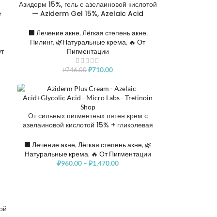
Азидерм 15%, гель с азелаиновой кислотой
РАСПРОДАНО
e
— Aziderm Gel 15%, Azelaic Acid
⬛️ Лечение акне
,
Лёгкая степень акне
,
Пилинг
,
🌿Натуральные крема
,
🔥 От
От
Пигментации
₽
710.00
₽
746.00
От сильных пигментных пятен крем с
азелаиновой кислотой 15% + гликолевая
кислота 70% — Aziderm Plus Cream,
Azelaic Acid 15% + Glycolic Acid 70%
⬛️ Лечение акне
,
Лёгкая степень акне
,
🌿
Натуральные крема
,
🔥 От Пигментации
₽
960.00
–
₽
1,470.00
ой