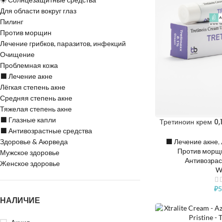
Для области вокруг глаз
Пилинг
Против морщин
Лечение грибков, паразитов, инфекций
Очищение
Проблемная кожа
⬛️ Лечение акне
Лёгкая степень акне
Средняя степень акне
Тяжелая степень акне
⬛️ Глазные капли
Третиноин крем 0
⬛️ Антивозрастные средства
⬛️ Лечение акне
,
Здоровье & Аюрведа
Против морщ
Мужское здоровье
Антивозрас
Женское здоровье
Wi
₽
5
НАЛИЧИЕ