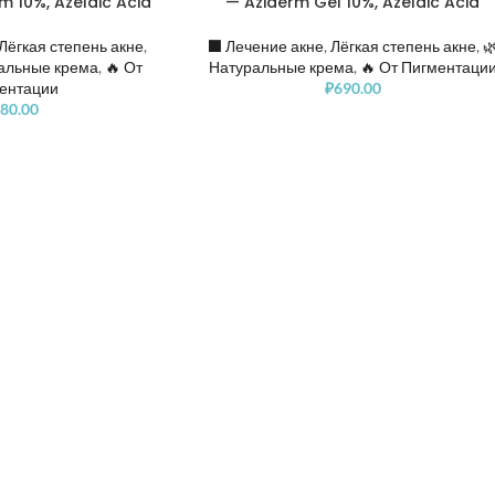
 10%, Azelaic Acid
— Aziderm Gel 10%, Azelaic Acid
Лёгкая степень акне
,
⬛️ Лечение акне
,
Лёгкая степень акне
,

альные крема
,
🔥 От
Натуральные крема
,
🔥 От Пигментаци
ентации
₽
690.00
80.00