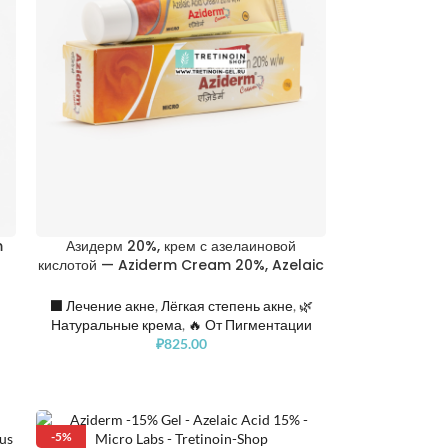
m
Азидерм 20%, крем с азелаиновой
кислотой — Aziderm Cream 20%, Azelaic
Acid
⬛️ Лечение акне
,
Лёгкая степень акне
,
🌿
Натуральные крема
,
🔥 От Пигментации
₽
825.00
-5%