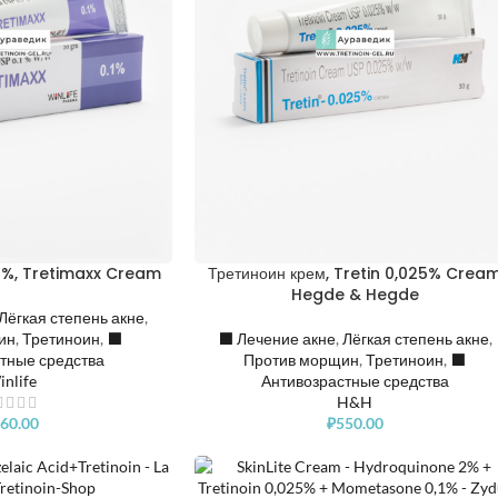
,1%, Tretimaxx Cream
Третиноин крем, Tretin 0,025% Crea
Hegde & Hegde
Лёгкая степень акне
,
ин
,
Третиноин
,
⬛️
⬛️ Лечение акне
,
Лёгкая степень акне
,
тные средства
Против морщин
,
Третиноин
,
⬛️
nlife
Антивозрастные средства
H&H
60.00
₽
550.00