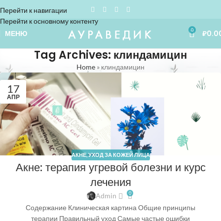
Перейти к навигации
Перейти к основному контенту
0
МЕНЮ
₽
0.0
Tag Archives: клиндамицин
Home
»
клиндамицин
17
АПР
АКНЕ
,
УХОД ЗА КОЖЕЙ ЛИЦА
Акне: терапия угревой болезни и курс
лечения
0
Admin
Содержание Клиническая картина Общие принципы
терапии Правильный уход Самые частые ошибки