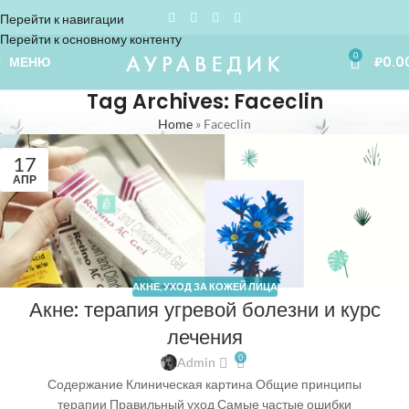
Перейти к навигации
Перейти к основному контенту
0
МЕНЮ
₽
0.0
Tag Archives: Faceclin
Home
»
Faceclin
17
АПР
АКНЕ
,
УХОД ЗА КОЖЕЙ ЛИЦА
Акне: терапия угревой болезни и курс
лечения
0
Admin
Содержание Клиническая картина Общие принципы
терапии Правильный уход Самые частые ошибки