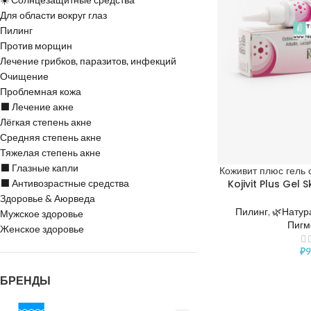
Для области вокруг глаз
Пилинг
Против морщин
Лечение грибков, паразитов, инфекций
Очищение
Проблемная кожа
⬛️ Лечение акне
Лёгкая степень акне
Средняя степень акне
Тяжелая степень акне
⬛️ Глазные капли
Коживит плюс гель 
⬛️ Антивозрастные средства
Kojivit Plus Gel
Здоровье & Аюрведа
Пилинг
,
🌿Натур
Мужское здоровье
Пигм
Женское здоровье
₽
9
БРЕНДЫ