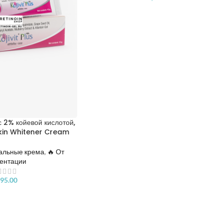
с 2% койевой кислотой,
 Skin Whitener Cream
альные крема
,
🔥 От
ентации
95.00