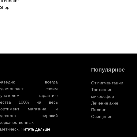
Популярное
ураведик всегда
От пигментации
редоставляет своим
Третиноин
купателям гарантию
микросфер
чества 100% на весь
Лечение акне
сортимент магазина и
Пилинг
редлагает широкий
Очищение
боркачественных
сметическ…
читать дальше