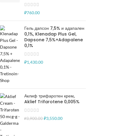
₽
760.00
Гель дапсон 7,5% и адапален
0,1%, Klenadap Plus Gel,
Dapsone 7,5%+Adapalene
0,1%
₽
1,430.00
Аклиф трифаротен крем,
Aklief Trifarotene 0,005%
₽
3,550.00
₽
3,900.00