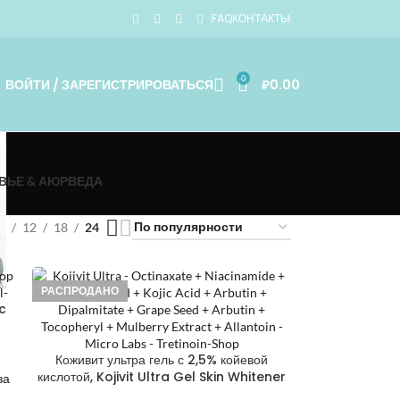
FAQ
КОНТАКТЫ
0
ВОЙТИ / ЗАРЕГИСТРИРОВАТЬСЯ
₽
0.00
ВЬЕ & АЮРВЕДА
9
12
18
24
РАСПРОДАНО
ic
Коживит ультра гель с 2,5% койевой
кислотой, Kojivit Ultra Gel Skin Whitener
ва
Cream