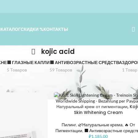
Я
КАТАЛОГ
СКИДКИ %
КОНТАКТЫ
kojic acid
КНЕ
⬛️ ГЛАЗНЫЕ КАПЛИ
⬛️ АНТИВОЗРАСТНЫЕ СРЕДСТВА
ЗДОРО
5 Товаров
59 Товаров
1 Товар
Показать
Натуральный крем от пигментации, Koj
Skin Whitening Cream
Пилинг
,
🌿Натуральные крема
,
🔥 От
Пигментации
,
⬛️ Антивозрастные средст
₽
1,185.00