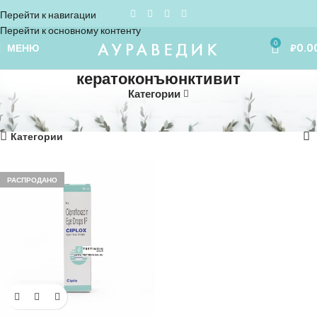
Перейти к навигации
Перейти к основному контенту
0
МЕНЮ
₽
0.0
кератоконъюнктивит
Категории
Home
»
кератоконъюнктивит
Отображение единственного товара
Категории
РАСПРОДАНО