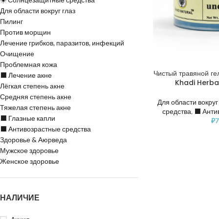
Для области вокруг глаз
Пилинг
Против морщин
Лечение грибков, паразитов, инфекций
Очищение
Проблемная кожа
Чистый травяной гел
⬛️ Лечение акне
Khadi Herba
Лёгкая степень акне
Средняя степень акне
Для области вокруг
Тяжелая степень акне
средства
,
⬛️ Анти
⬛️ Глазные капли
₽
7
⬛️ Антивозрастные средства
Здоровье & Аюрведа
Мужское здоровье
Женское здоровье
НАЛИЧИЕ