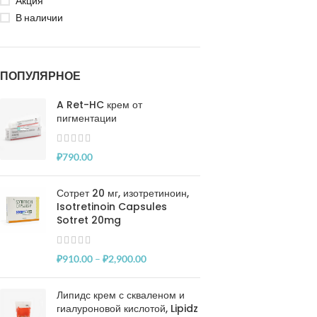
Акция
В наличии
ПОПУЛЯРНОЕ
A Ret-HC крем от
пигментации
₽
790.00
Сотрет 20 мг, изотретиноин,
Isotretinoin Capsules
Sotret 20mg
₽
910.00
–
₽
2,900.00
Липидс крем с скваленом и
гиалуроновой кислотой, Lipidz