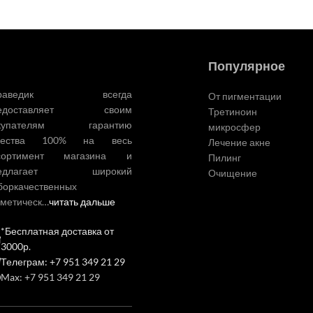
Популярное
ураведик всегда
От пигментации
редоставляет своим
Третиноин
купателям гарантию
микросфер
чества 100% на весь
Лечение акне
сортимент магазина и
Пилинг
редлагает широкий
Очищение
боркачественных
сметическ…
читать дальше
*Бесплатная доставка от
3000р.
Телеграм: +7 951 349 21 29
Max: +7 951 349 21 29