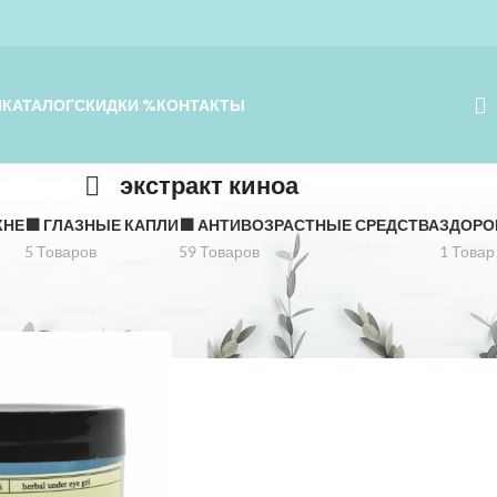
Я
КАТАЛОГ
СКИДКИ %
КОНТАКТЫ
экстракт киноа
КНЕ
⬛️ ГЛАЗНЫЕ КАПЛИ
⬛️ АНТИВОЗРАСТНЫЕ СРЕДСТВА
ЗДОРО
5 Товаров
59 Товаров
1 Товар
оа
Показать