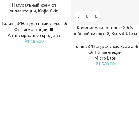
Натуральный крем от
пигментации, Kojic Skin
Whitening Cream
Пилинг
,
🌿Натуральные крема
,
🔥
Коживит ультра гель с 2,5%
От Пигментации
,
⬛️
койевой кислотой, Kojivit Ultra
Антивозрастные средства
Gel Skin Whitener Cream
₽
1,185.00
Пилинг
,
🌿Натуральные крема
,
🔥
От Пигментации
Micro Labs
₽
1,560.00