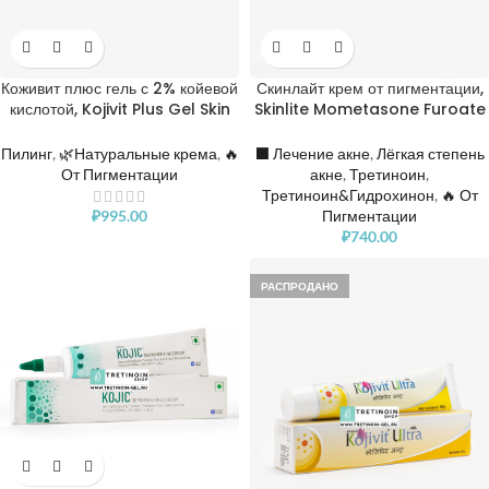
Коживит плюс гель с 2% койевой
Скинлайт крем от пигментации,
кислотой, Kojivit Plus Gel Skin
Skinlite Mometasone Furoate
Whitener Cream
Cream
Пилинг
,
🌿Натуральные крема
,
🔥
⬛️ Лечение акне
,
Лёгкая степень
От Пигментации
акне
,
Третиноин
,
Третиноин&Гидрохинон
,
🔥 От
₽
995.00
Пигментации
₽
740.00
РАСПРОДАНО