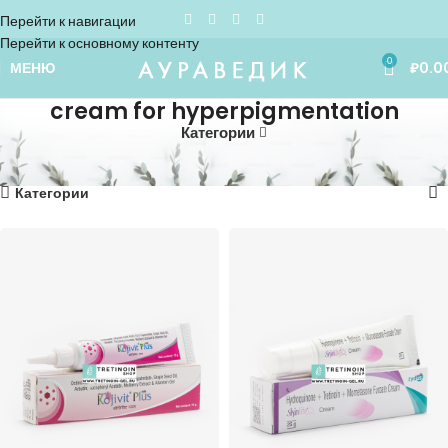
Перейти к навигации
Перейти к основному контенту
0
МЕНЮ
₽
0.0
cream for hyperpigmentation
Категории
Home
»
cream for hyperpigmentation
Показаны все (4)
Категории